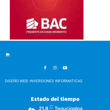
DISEÑO WEB:
INVERSIONES INFORMATICAS
Estado del tiempo
C
21.8
Tegucigalpa