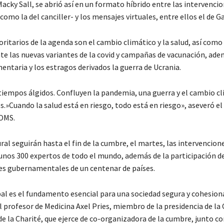
acky Sall, se abrió así en un formato híbrido entre las intervenci
como la del canciller- y los mensajes virtuales, entre ellos el de G
ritarios de la agenda son el cambio climático y la salud, así como 
te las nuevas variantes de la covid y campañas de vacunación, ade
entaria y los estragos derivados la guerra de Ucrania.
iempos álgidos. Confluyen la pandemia, una guerra y el cambio cl
.»Cuando la salud está en riesgo, todo está en riesgo», aseveró el
 OMS.
ral seguirán hasta el fin de la cumbre, el martes, las intervencione
unos 300 expertos de todo el mundo, además de la participación d
s gubernamentales de un centenar de países.
bal es el fundamento esencial para una sociedad segura y cohesion
l profesor de Medicina Axel Pries, miembro de la presidencia de la 
de la Charité, que ejerce de co-organizadora de la cumbre, junto co