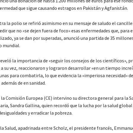
unció una donación de hasta 1.200 millones de euros para ese fondo
fermedad que sigue causando estragos en Pakistán y Agfanistán.
tra la polio se refirió asimismo en su mensaje de saludo el cancille
pedir que no «se dejen fuera de foco» esas enfermedades que, para 
izado, ya se dan por superadas, anunció una partida de 35 millone
o mundial.
veló la importancia de «seguir los consejos de los científicos», p
, a su vez, reaccionaron y lograron desarrollar «en un tiempo incr
unas para combatirla, lo que evidencia la «imperiosa necesidad» de
, además de en sanidad.
la Comisión Europea (CE) intervino su directora general para la Sa
ria, Sandra Gallina, quien recordó que la lucha por la salud global
esigualdades y erradicar la pobreza.
la Salud, apadrinada entre Scholz, el presidente francés, Emmanu