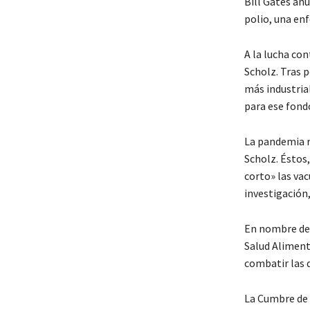
Bill Gates an
polio, una en
A la lucha con
Scholz. Tras 
más industrial
para ese fond
La pandemia re
Scholz. Éstos
corto» las vac
investigación
En nombre de 
Salud Alimenta
combatir las d
La Cumbre de 