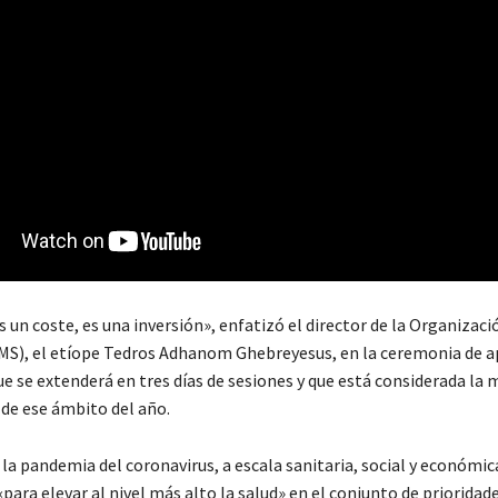
s un coste, es una inversión», enfatizó el director de la Organizac
OMS), el etíope Tedros Adhanom Ghebreyesus, en la ceremonia de a
 se extenderá en tres días de sesiones y que está considerada la 
 de ese ámbito del año.
la pandemia del coronavirus, a escala sanitaria, social y económic
ara elevar al nivel más alto la salud» en el conjunto de prioridade