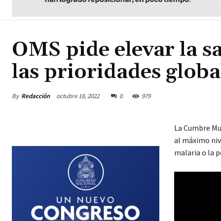
OMS pide elevar la s
las prioridades globa
By
Redacción
octubre 18, 2022
0
979
La Cumbre Mund
al máximo nive
malaria o la 