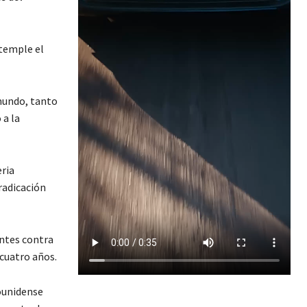
ntemple el
 mundo, tanto
 a la
eria
radicación
antes contra
cuatro años.
ounidense