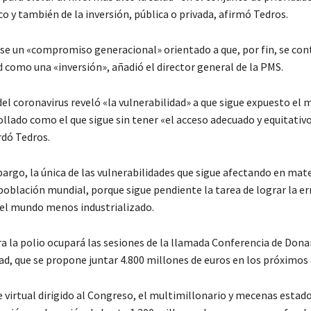
o y también de la inversión, pública o privada, afirmó Tedros.
se un «compromiso generacional» orientado a que, por fin, se co
 como una «inversión», añadió el director general de la PMS.
el coronavirus reveló «la vulnerabilidad» a que sigue expuesto el
llado como el que sigue sin tener «el acceso adecuado y equitativo
rdó Tedros.
argo, la única de las vulnerabilidades que sigue afectando en mat
 población mundial, porque sigue pendiente la tarea de lograr la er
n el mundo menos industrializado.
ra la polio ocupará las sesiones de la llamada Conferencia de Don
d, que se propone juntar 4.800 millones de euros en los próximos 
 virtual dirigido al Congreso, el multimillonario y mecenas estad