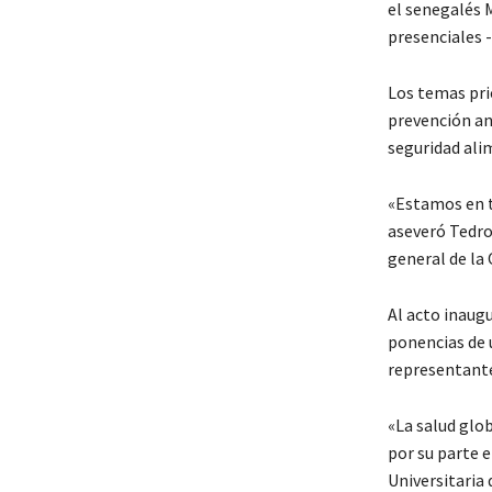
el senegalés M
presenciales -
Los temas prio
prevención an
seguridad alim
«Estamos en t
aseveró Tedros
general de la
Al acto inaugu
ponencias de 
representante
«La salud glo
por su parte e
Universitaria 