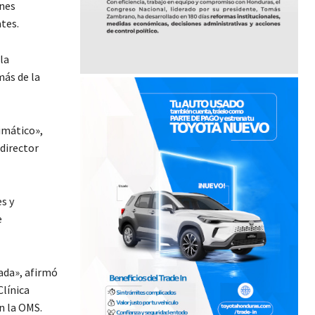
ones
ates.
la
más de la
imático»,
 director
s y
e
ada», afirmó
Clínica
n la OMS.