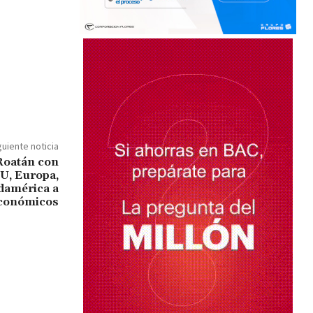
guiente noticia
Roatán con
U, Europa,
damérica a
económicos