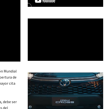
ión Mundial
pertura de
mayor cita
a, debe ser
s del