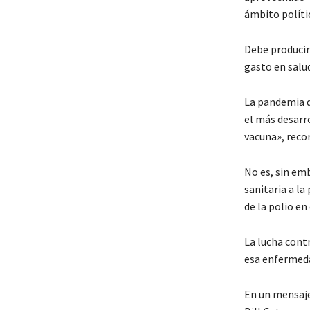
ámbito polític
Debe producir
gasto en salud
La pandemia d
el más desarro
vacuna», reco
No es, sin emb
sanitaria a la
de la polio e
La lucha cont
esa enfermeda
En un mensaje