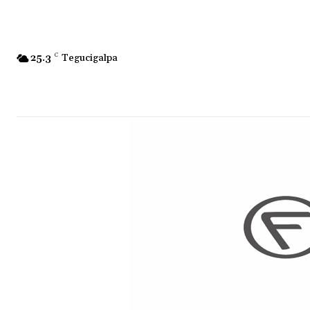
25.3
C
Tegucigalpa