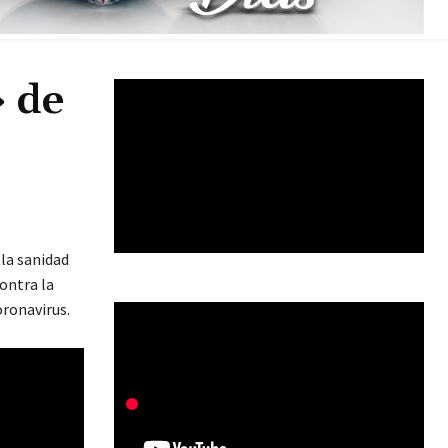
» de
 la sanidad
contra la
oronavirus.