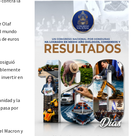
 contra la
r Olaf
el mundo
s de euros
rosiguió
eíblemente
 invertir en
nidad y la
 pasa por
el Macron y