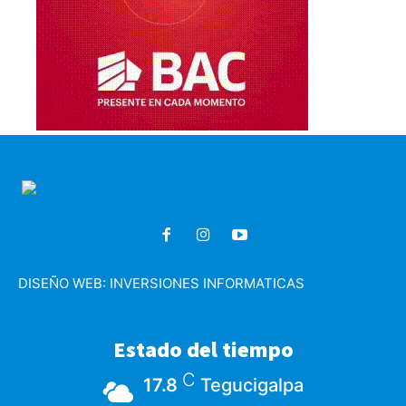
DISEÑO WEB:
INVERSIONES INFORMATICAS
Estado del tiempo
C
17.8
Tegucigalpa