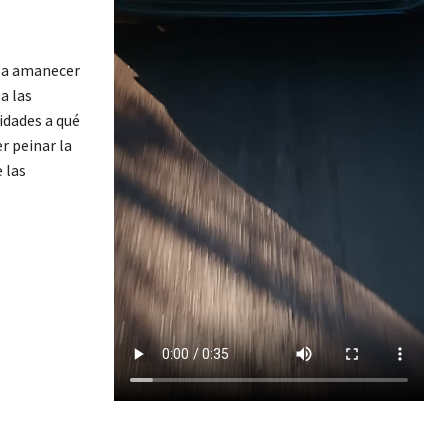
e a amanecer
a las
ridades a qué
r peinar la
 las