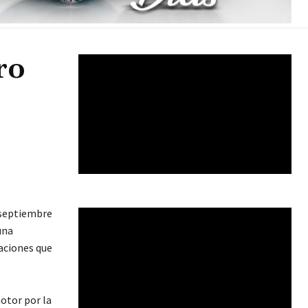
ro
e septiembre
una
aciones que
otor por la