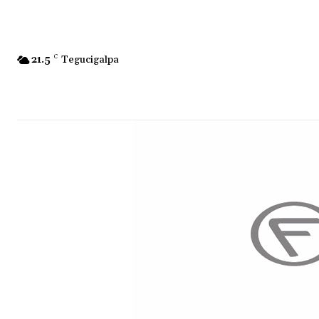
21.5
C
Tegucigalpa