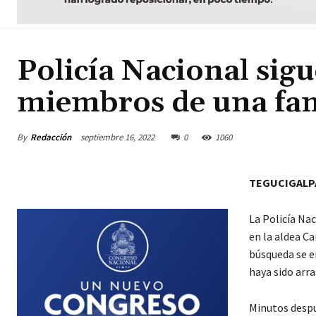
Policía Nacional sig
miembros de una fam
By
Redacción
septiembre 16, 2022
0
1060
TEGUCIGALP
La Policía Na
en la aldea C
búsqueda se e
haya sido arra
Minutos despu