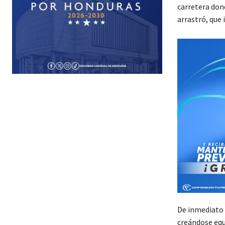
carretera don
arrastró, que 
De inmediato p
creándose equ