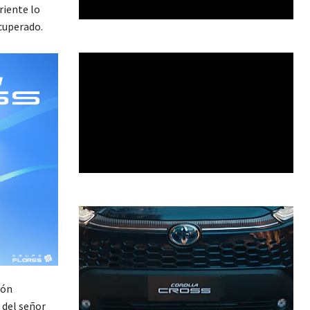
riente lo
ecuperado.
ión
 del señor