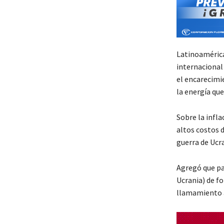
Latinoamérica
internacional 
el encarecimi
la energía qu
Sobre la infla
altos costos d
guerra de Ucra
Agregó que paí
Ucrania) de f
llamamiento a