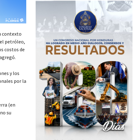
n contexto
del petróleo,
os costos de
 agregó.
ones y los
onales por la
erra (en
uno su