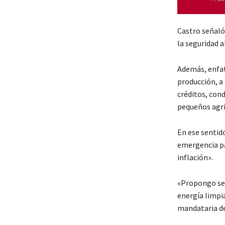
Castro señaló 
la seguridad a
Además, enfat
producción, a
créditos, cond
pequeños agri
En ese sentido
emergencia pa
inflación».
«Propongo sem
energía limpia
mandataria de