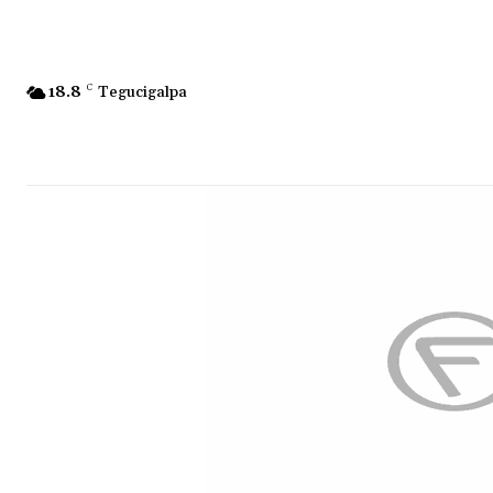
18.8
C
Tegucigalpa