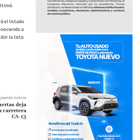
ultimó.
á el listado
conociendo a
ir la lista
guiente noticia
ertas deja
a carretera
CA-13