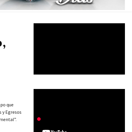
,
mpo que
s y Egresos
amental”.