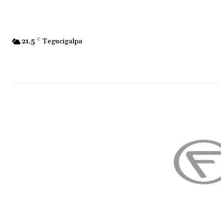
21.5
C
Tegucigalpa