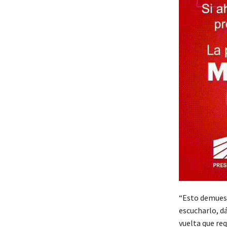
“Esto demuestr
escucharlo, d
vuelta que req