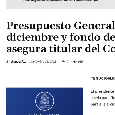
Presupuesto General
diciembre y fondo d
asegura titular del 
By
Redacción
noviembre 15, 2022
0
930
TEGUCIGALP
El presidente
queda para fi
para el ejerci