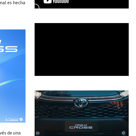
onal es hecha
vés de una