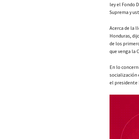
ley el Fondo 
Suprema y uste
Acerca de la 
Honduras, dijo
de los primer
que venga la 
En lo concerni
socialización 
el presidente