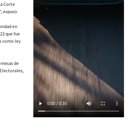
la Corte
, expuso.
unidad en
022 que fue
s como ley
s mesas de
 Electorales,