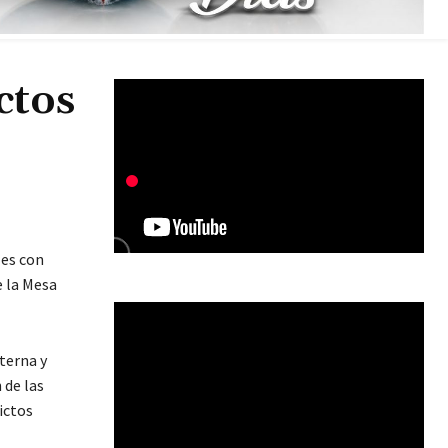
ctos
les con
e la Mesa
terna y
 de las
ictos