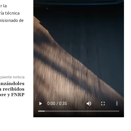
r la
ía técnica
misionado de
guiente noticia
lanzándoles
n recibidos
bre y FNRP