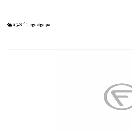
25.8
C
Tegucigalpa