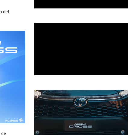
o del
 de