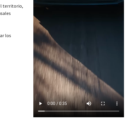
l territorio,
usales
ar los