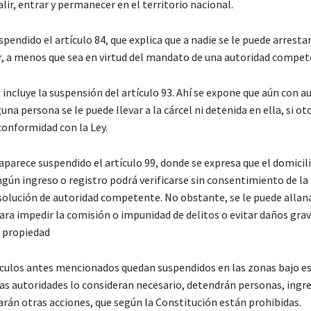
lir, entrar y permanecer en el territorio nacional.
pendido el artículo 84, que explica que a nadie se le puede arrestar
, a menos que sea en virtud del mandato de una autoridad compe
incluye la suspensión del artículo 93. Ahí se expone que aún con a
guna persona se le puede llevar a la cárcel ni detenida en ella, si o
conformidad con la Ley.
aparece suspendido el artículo 99, donde se expresa que el domicili
ngún ingreso o registro podrá verificarse sin consentimiento de l
esolución de autoridad competente. No obstante, se le puede allana
ara impedir la comisión o impunidad de delitos o evitar daños grav
a propiedad
ículos antes mencionados quedan suspendidos en las zonas bajo e
las autoridades lo consideran necesario, detendrán personas, ingre
arán otras acciones, que según la Constitución están prohibidas.