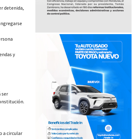
er detenida,
congregarse
persona
iendas y
 ser
onstitución.
o a circular