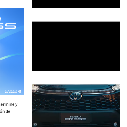
termine y
ión de