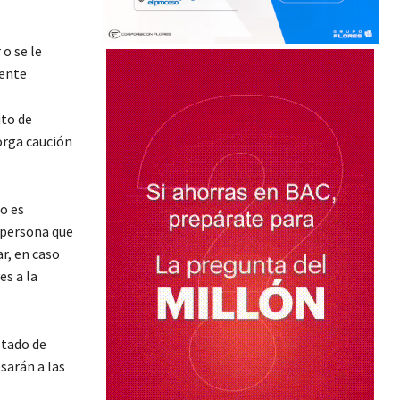
 o se le
tente
uto de
torga caución
o es
a persona que
r, en caso
es a la
stado de
sarán a las