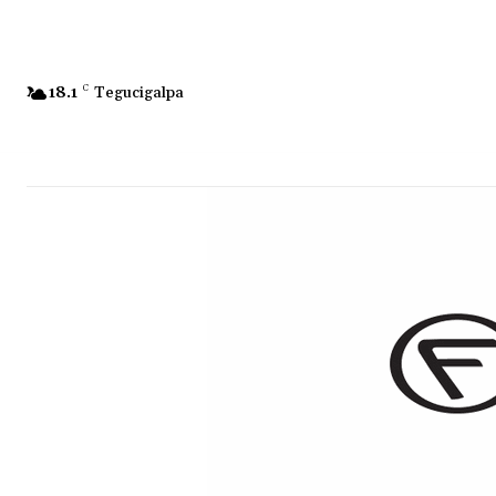
18.1
C
Tegucigalpa