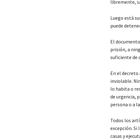
libremente, sa
Luego está sus
puede detener
El documento 
prisión, a nin
suficiente de 
En el decreto 
inviolable. Ni
lo habita o r
de urgencia, p
persona o a l
Todos los art
excepción. Si 
casas y ejecut