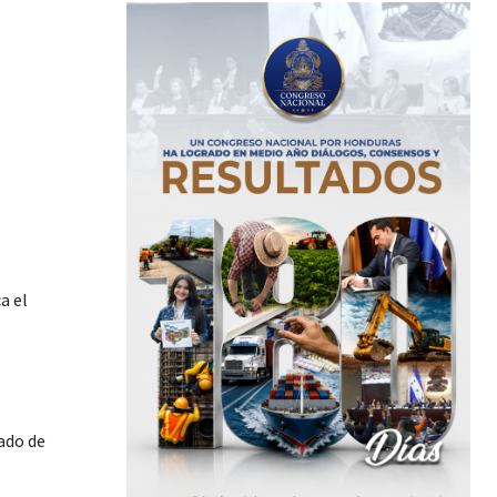
a el
ado de