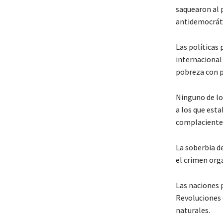
saquearon al 
antidemocráti
Las políticas
internacional
pobreza con p
Ninguno de lo
a los que est
complacientes
La soberbia d
el crimen orga
Las naciones 
Revoluciones 
naturales.