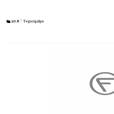
20.8
C
Tegucigalpa