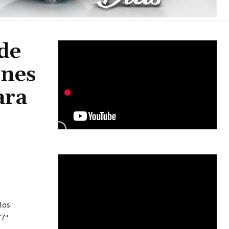
de
énes
ara
los
77ª