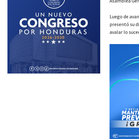
Asamblea Gene
Luego de avan
presentó su di
avalar lo suce