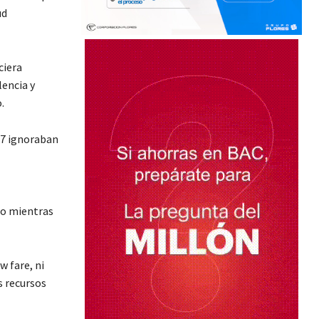
ud
ciera
lencia y
.
17 ignoraban
ño mientras
 fare, ni
s recursos