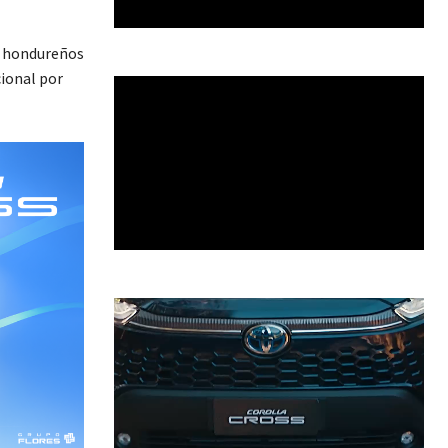
s hondureños
cional por