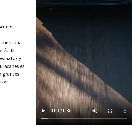
scurso:
oamericana,
pués de
esinatos y
huracanes es
migrantes
esar.