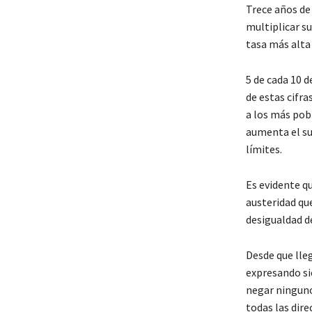
Trece años de 
multiplicar su
tasa más alta 
5 de cada 10 
de estas cifra
a los más pob
aumenta el su
límites.
Es evidente q
austeridad qu
desigualdad d
Desde que lle
expresando si
negar ninguno 
todas las dir