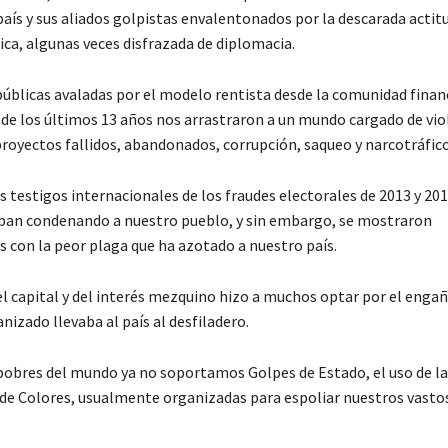
país y sus aliados golpistas envalentonados por la descarada actit
ca, algunas veces disfrazada de diplomacia.
 públicas avaladas por el modelo rentista desde la comunidad finan
 de los últimos 13 años nos arrastraron a un mundo cargado de vio
royectos fallidos, abandonados, corrupción, saqueo y narcotráfico
s testigos internacionales de los fraudes electorales de 2013 y 20
aban condenando a nuestro pueblo, y sin embargo, se mostraron
 con la peor plaga que ha azotado a nuestro país.
el capital y del interés mezquino hizo a muchos optar por el enga
nizado llevaba al país al desfiladero.
pobres del mundo ya no soportamos Golpes de Estado, el uso de law
de Colores, usualmente organizadas para espoliar nuestros vasto