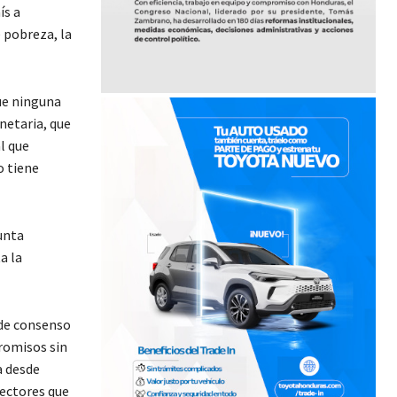
ís a
e pobreza, la
ue ninguna
netaria, que
l que
o tiene
unta
a la
 de consenso
romisos sin
a desde
sectores que