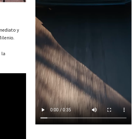
mediato y
ilenio.
 la