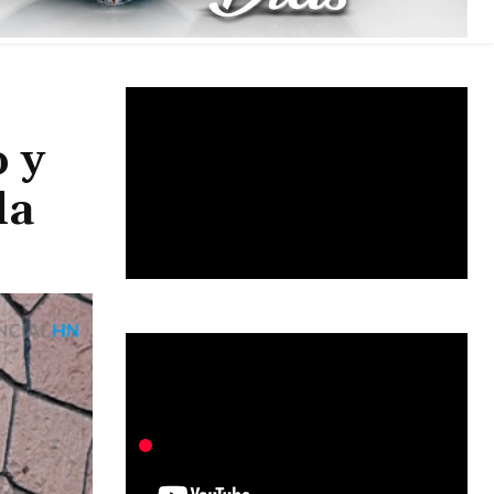
 y
ila