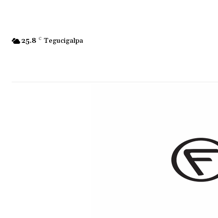
25.8
C
Tegucigalpa