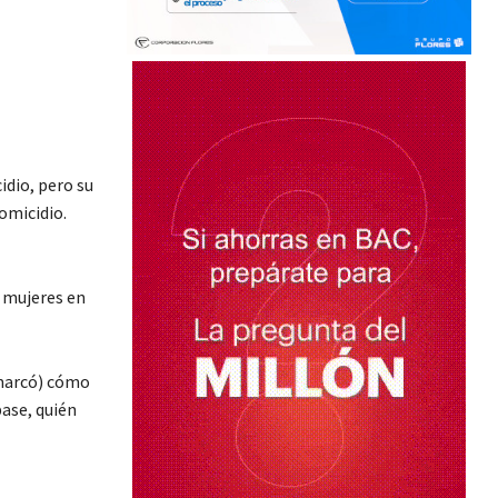
idio, pero su
omicidio.
s mujeres en
 marcó) cómo
ase, quién