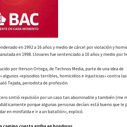
ondenado en 1992 a 16 años y medio de cárcel por violación y homic
 anulada en 1998. Llovares fue sentenciado a 10 años y medio por h
ducido por Herson Ortega, de Technos Media, parte de una idea de
 algunos «episodios terribles, homicidios e injusticias» contra la
aló Tejada, periodista de profesión.
tero sintió repulsión por un caso tan abominable y también (me
iáticamente porque algunas personas decían: está bueno que le p
ar en minifalda e ir a un batallón», explicó.
un camino cuesta arriba en honduras