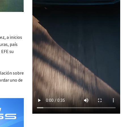
z, a inicios
uras, país
 EFE su
blación sobre
ordar uno de