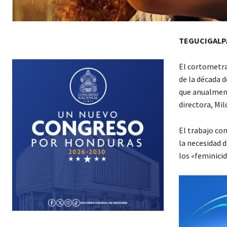
TEGUCIGALP
El cortometraj
de la década d
que anualment
directora, Mil
El trabajo com
la necesidad 
los «feminici