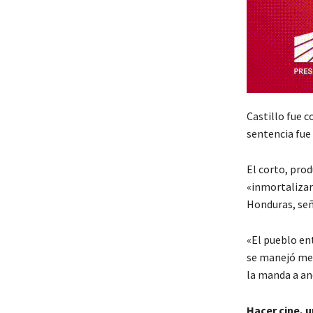
Castillo fue c
sentencia fue
El corto, pro
«inmortalizar»
Honduras, señ
«El pueblo en
se manejó med
la manda a and
Hacer cine, 