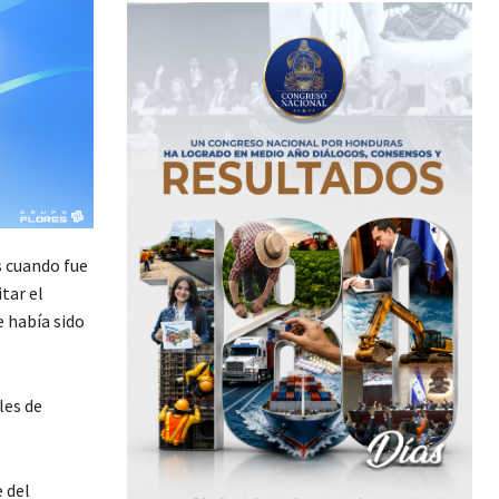
s cuando fue
itar el
e había sido
les de
 del