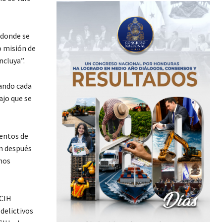
 donde se
o misión de
ncluya”.
ando cada
ajo que se
entos de
ón después
 nos
ICIH
delictivos