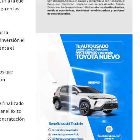
CIH a la que
ga en las
r la
inversión el
enta el
os que
ión
 finalizado
r el éxito
contratación