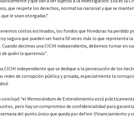
blicamente y que van a ser sujetos a la investigación. Esa es la CI
os, que respete los derechos, normativa nacional y que se manten
que le sean otorgadas”.
nemos costos estimados, los fondos que Honduras ha perdido po
toy segura que pueden ser hasta 50 veces más lo que representa la 
ia. Cuando decimos una CICIH independiente, debemos tomar en cu
 de quién la queremos”.
 CICIH independiente que se dedique a la persecución de los hech
as redes de corrupción pública y privada, especialmente la corrupc
dicó.
a concluyó “el Memorándum de Entendimiento está prácticamente
puntos, pero hay un compromiso de confidencialidad para garantiza
 semana del punto único que queda por definir (financiamiento y 