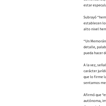
estar especul
Subrayó “hem
establecen lo
alto nivel he
“Un Memorándu
detalle, palab
pueda hacer d
A la vez, señ
carácter jurí
que lo firme l
sentamos medi
Afirmó que “e
autónoma, imp