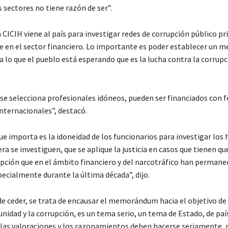
 sectores no tiene razón de ser”.
 CICIH viene al país para investigar redes de corrupción público pr
 en el sector financiero. Lo importante es poder establecer un 
 lo que el pueblo está esperando que es la lucha contra la corrupci
se selecciona profesionales idóneos, pueden ser financiados con 
internacionales”, destacó.
ue importa es la idoneidad de los funcionarios para investigar los
ra se investiguen, que se aplique la justicia en casos que tienen qu
upción que en el ámbito financiero y del narcotráfico han permane
ecialmente durante la última década”, dijo.
de ceder, se trata de encausar el memorándum hacia el objetivo de
nidad y la corrupción, es un tema serio, un tema de Estado, de paí
las valoraciones y los razonamientos deben hacerse seriamente, n