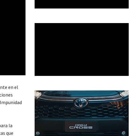
nte en el
ciones
e Impunidad
ara la
cas que