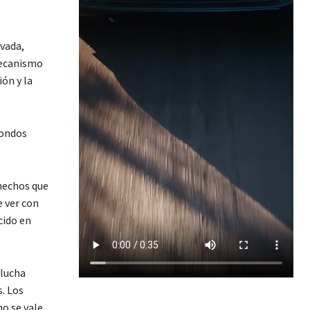
ivada,
mecanismo
ón y la
fondos
 hechos que
e ver con
cido en
 lucha
s. Los
o se vale