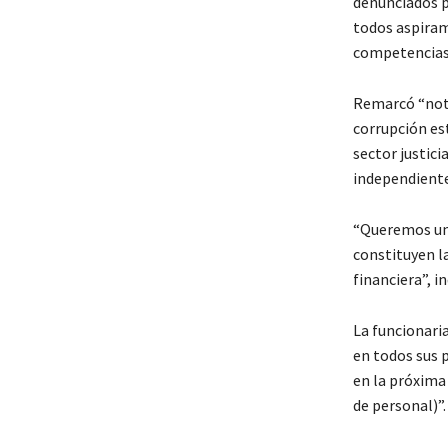
denunciados pú
todos aspiram
competencias 
Remarcó “note
corrupción es
sector justic
independiente
“Queremos una
constituyen l
financiera”, in
La funcionari
en todos sus 
en la próxima
de personal)”.