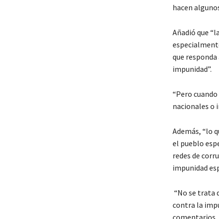
hacen algunos
Añadió que “la
especialmente
que responda a
impunidad”.
“Pero cuando 
nacionales o 
Además, “lo q
el pueblo espe
redes de corr
impunidad esp
“No se trata 
contra la impu
comentarios, 