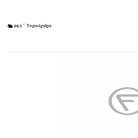
29.1
C
Tegucigalpa