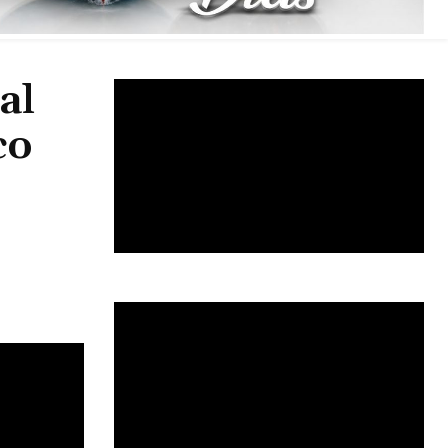
al
co