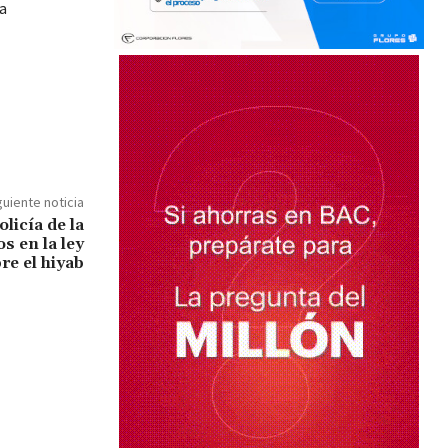
a
guiente noticia
licía de la
s en la ley
re el hiyab