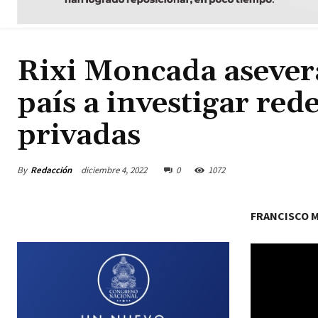
Rixi Moncada asevera
país a investigar red
privadas
By
Redacción
diciembre 4, 2022
0
1072
FRANCISCO 