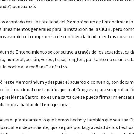
ando”, puntualizó.
os acordado casi la totalidad del Memorándum de Entendimiento
s lineamientos generales para la instalcion de la CICIH, pero com
mos asumido el compromiso de confidencialidad mientras no se co
m de Entendimiento se construye a través de los acuerdos, cuid
ra, numeral, acción, verbo, frase, renglón; por tanto no es un trab
e la noche a la mañana”, enfatizó.
aló “este Memorándum y después el acuerdo o convenio, son docum
dico internacional que tendrán que ir al Congreso para su aprobaci
a presidenta Castro, no es una carta que se pueda firmar mientras
a hora a hablar del tema justicia”.
se es el planteamiento que hemos hecho y también que sea una C
arcial e independiente, que se guie por la gravedad de los hechos 