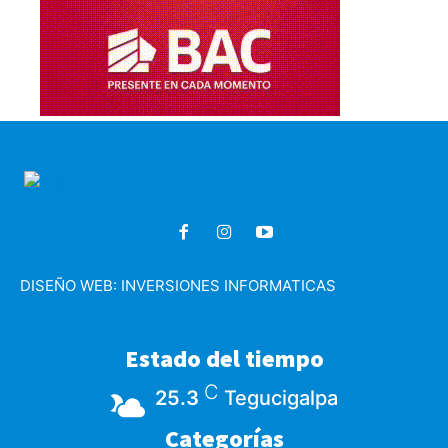
DISEÑO WEB:
INVERSIONES INFORMATICAS
Estado del tiempo
C
25.3
Tegucigalpa
Categorías