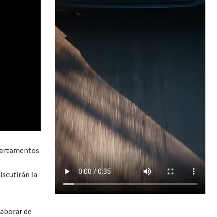
epartamentos
iscutirán la
laborar de