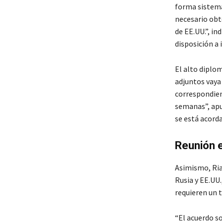
forma sistemá
necesario obt
de EE.UU.”, i
disposición a 
El alto diplo
adjuntos vaya
correspondient
semanas”, apu
se está acord
Reunión e
Asimismo, Ria
Rusia y EE.UU
requieren un t
“El acuerdo so