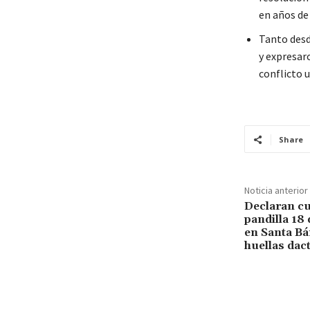
en años de
Tanto desd
y expresar
conflicto 
Share
Noticia anterior
Declaran cul
pandilla 18 
en Santa Bár
huellas dac