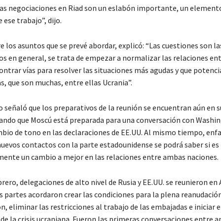
s negociaciones en Riad son un eslabón importante, un element
ese trabajo”, dijo.
e los asuntos que se prevé abordar, explicó: “Las cuestiones son la
s en general, se trata de empezar a normalizar las relaciones en
contrar vías para resolver las situaciones más agudas y que poten
s, que son muchas, entre ellas Ucrania”.
o señaló que los preparativos de la reunión se encuentran aún en s
ayando que Moscú está preparada para una conversación con Washin
mbio de tono en las declaraciones de EE.UU. Al mismo tiempo, enfa
 nuevos contactos con la parte estadounidense se podrá saber si es
mente un cambio a mejor en las relaciones entre ambas naciones.
brero, delegaciones de alto nivel de Rusia y EE.UU. se reunieron en 
s partes acordaron crear las condiciones para la plena reanudación
, eliminar las restricciones al trabajo de las embajadas e iniciar 
 de la crisis ucraniana. Fueron las primeras conversaciones entre 