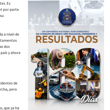
tes. Es
el por parte
 su
a a nivel de
artamentos
as dos
país y
ahora
sidentes de
rcha, pero
o, que ya ha