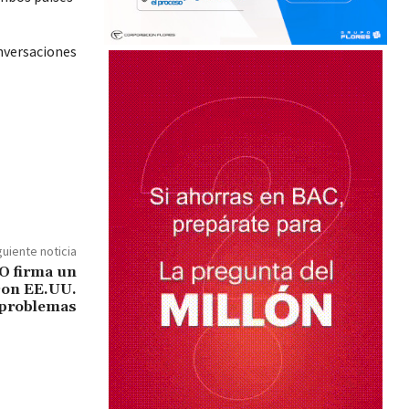
nversaciones
l
guiente noticia
O firma un
 con EE.UU.
 problemas