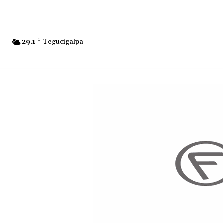
29.1
C
Tegucigalpa