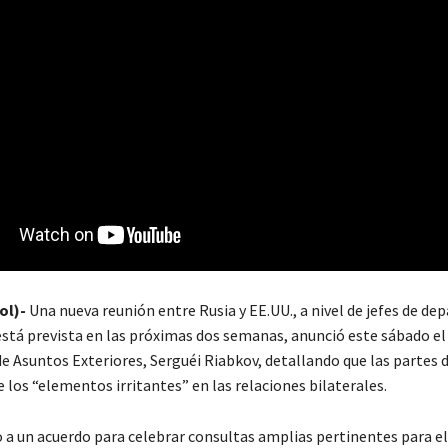
ol)-
Una nueva reunión entre Rusia y EE.UU., a nivel de jefes de d
está prevista en las próximas dos semanas, anunció este sábado el
e Asuntos Exteriores, Serguéi Riabkov, detallando que las partes d
 los “elementos irritantes” en las relaciones bilaterales.
o a un acuerdo para celebrar consultas amplias pertinentes para e