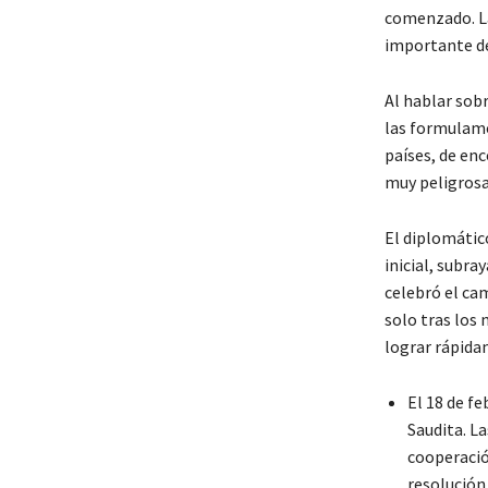
comenzado. La
importante de 
Al hablar sobr
las formulamo
países, de en
muy peligrosa
El diplomátic
inicial, subr
celebró el ca
solo tras los
lograr rápida
El 18 de fe
Saudita. La
cooperación
resolución