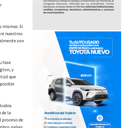
o
s mismas. Si
tre nuestros
cialmente son
u fase
gton, y
tizó que
 posible
Arabia
 de la
el proceso de
ambos países