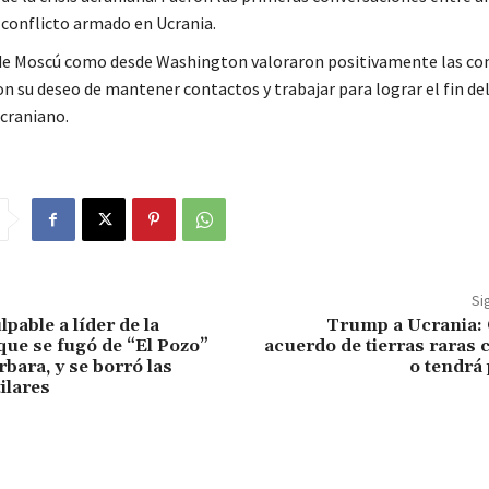
 conflicto armado en Ucrania.
e Moscú como desde Washington valoraron positivamente las co
on su deseo de mantener contactos y trabajar para lograr el fin de
ucraniano.
Si
pable a líder de la
Trump a Ucrania: 
que se fugó de “El Pozo”
acuerdo de tierras raras
bara, y se borró las
o tendrá
tilares