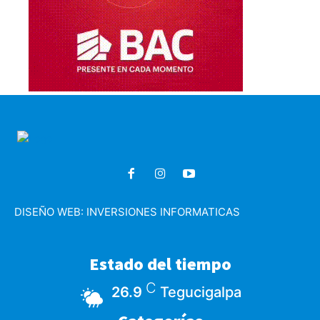
DISEÑO WEB:
INVERSIONES INFORMATICAS
Estado del tiempo
C
26.9
Tegucigalpa