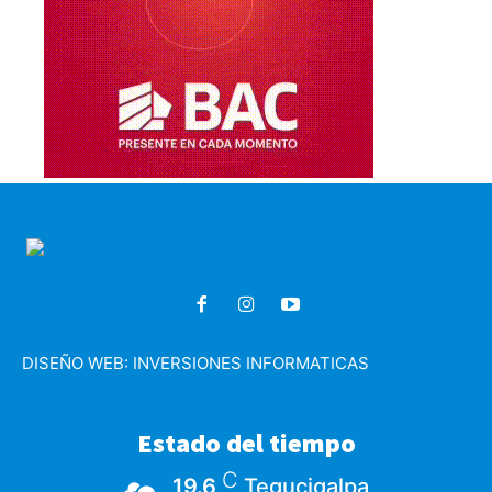
DISEÑO WEB:
INVERSIONES INFORMATICAS
Estado del tiempo
C
19.6
Tegucigalpa