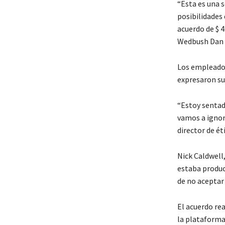
“Esta es una s
posibilidades 
acuerdo de $ 4
Wedbush Dan I
Los empleados
expresaron su 
“Estoy sentad
vamos a ignor
director de ét
Nick Caldwell
estaba produci
de no aceptar 
El acuerdo re
la plataforma