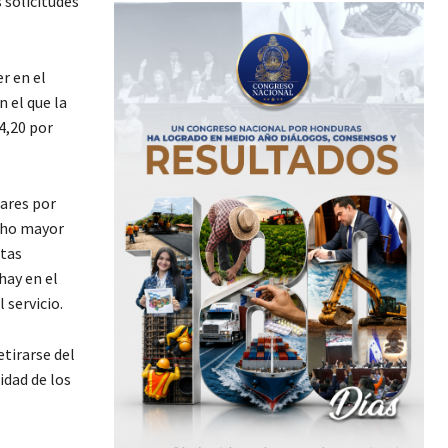
 solicitudes
r en el
 el que la
4,20 por
lares por
ucho mayor
ntas
ay en el
 servicio.
etirarse del
idad de los