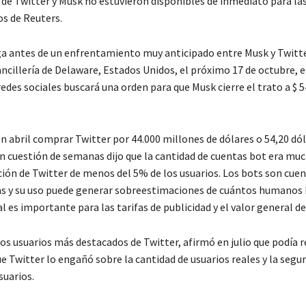
de Twitter y Musk no estuvieron disponibles de inmediato para las
s de Reuters.
ega antes de un enfrentamiento muy anticipado entre Musk y Twitte
ncillería de Delaware, Estados Unidos, el próximo 17 de octubre, en
des sociales buscará una orden para que Musk cierre el trato a $ 5
n abril comprar Twitter por 44.000 millones de dólares o 54,20 dó
en cuestión de semanas dijo que la cantidad de cuentas bot era m
ción de Twitter de menos del 5% de los usuarios. Los bots son cue
 y su uso puede generar sobreestimaciones de cuántos humanos h
ual es importante para las tarifas de publicidad y el valor general del
os usuarios más destacados de Twitter, afirmó en julio que podía r
 Twitter lo engañó sobre la cantidad de usuarios reales y la segur
suarios.