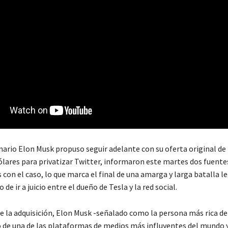
nario Elon Musk propuso seguir adelante con su oferta original de 
ólares para privatizar Twitter, informaron este martes dos fuente
 con el caso, lo que marca el final de una amarga y larga batalla l
de ir a juicio entre el dueño de Tesla y la red social.
e la adquisición, Elon Musk -señalado como la persona más rica d
o de una de las plataformas de medios más influyentes del mundo y