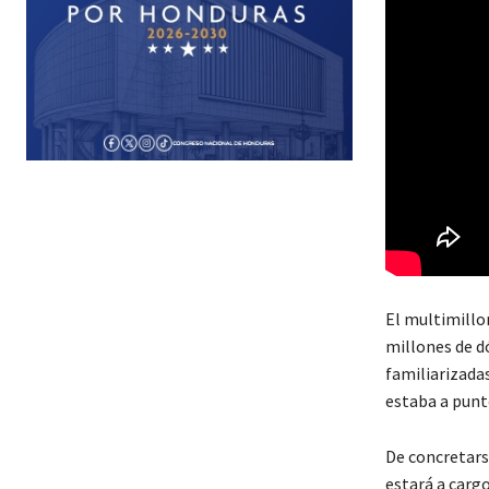
El multimillo
millones de d
familiarizadas
estaba a punto 
De concretars
estará a carg