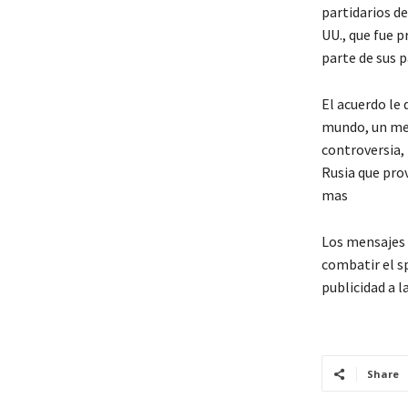
partidarios d
UU., que fue p
parte de sus p
El acuerdo le 
mundo, un meg
controversia, 
Rusia que pro
mas
Los mensajes 
combatir el s
publicidad a l
Share