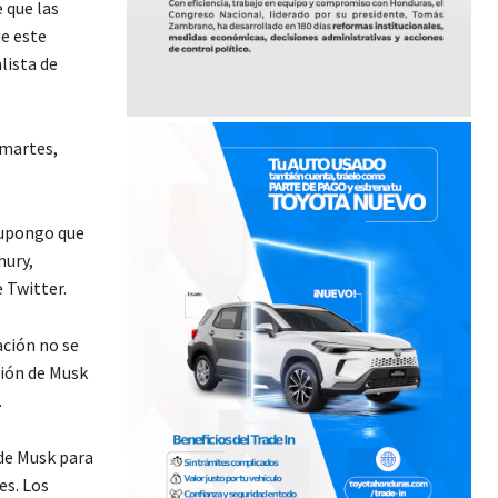
 que las
ue este
lista de
 martes,
 supongo que
hury,
 Twitter.
ación no se
sión de Musk
.
 de Musk para
es. Los