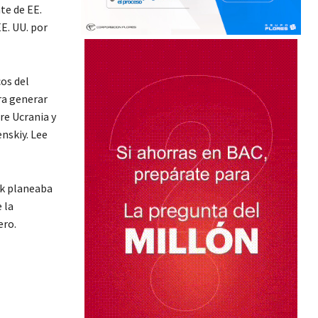
te de EE.
EE. UU. por
os del
ra generar
re Ucrania y
nskiy. Lee
sk planeaba
 la
ero.