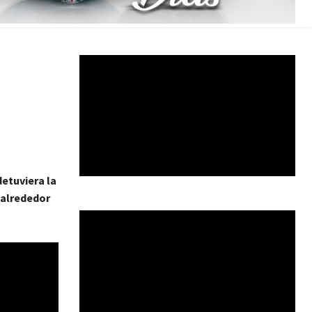
detuviera la
 alrededor