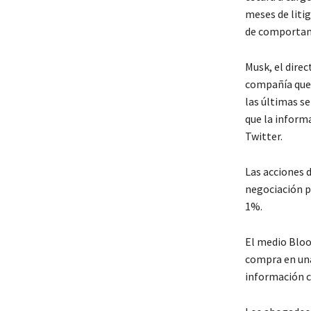
meses de liti
de comportam
Musk, el direc
compañía que 
las últimas se
que la inform
Twitter.
Las acciones d
negociación p
1%.
El medio Bloo
compra en una 
información c