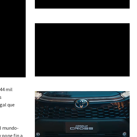
44 mil
s
egal que
el mundo-
 pone fin a