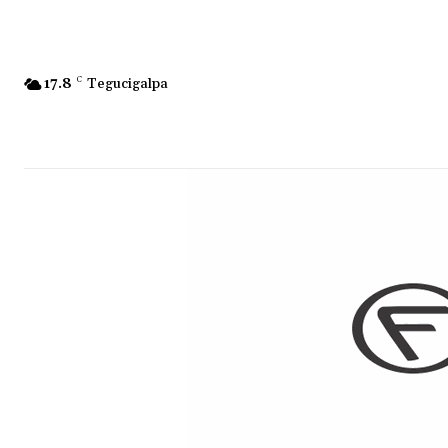
17.8
C
Tegucigalpa