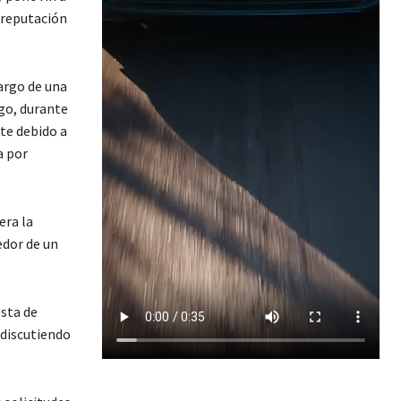
 reputación
cargo de una
go, durante
te debido a
a por
era la
edor de un
sta de
 discutiendo