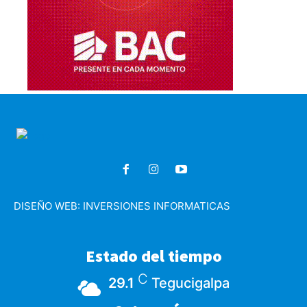
DISEÑO WEB:
INVERSIONES INFORMATICAS
Estado del tiempo
C
29.1
Tegucigalpa