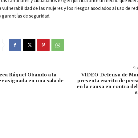
ras familiares y ciudadanos exigen justicia ante un hecho que vuel
a vulnerabilidad de las mujeres y los riesgos asociados al uso de re
s garantías de seguridad.
Si
ca Ráquel Obando a la
VIDEO-Defensa de Ma
er asignada en una sala de
presenta escrito de per
en la causa en contra de
s