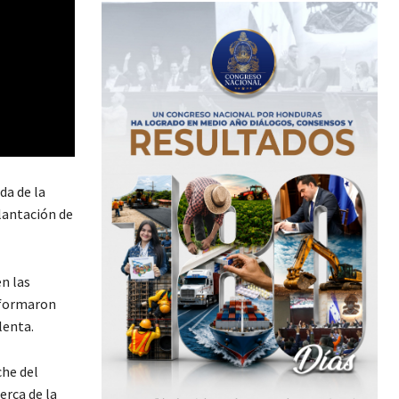
da de la
lantación de
n las
informaron
lenta.
che del
erca de la