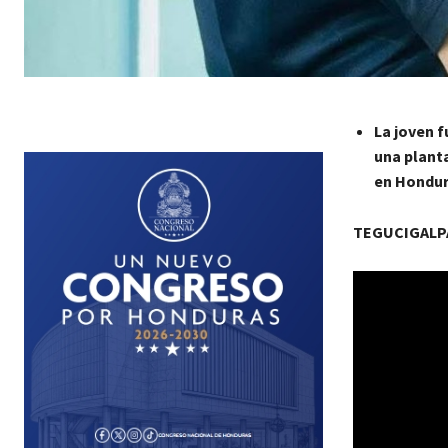
La joven f
una planta
en Hondur
TEGUCIGALPA