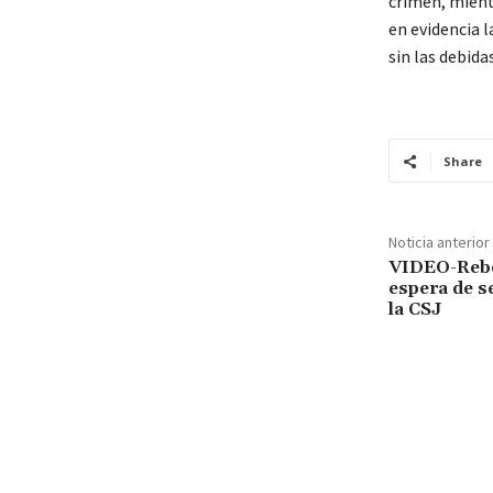
crimen, mient
en evidencia l
sin las debida
Share
Noticia anterior
VIDEO-Rebe
espera de s
la CSJ