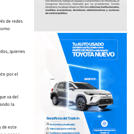
vés de redes
 como
idos, quienes
te por el
ue va del
ando la
s de este