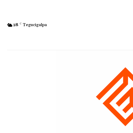
28
C
Tegucigalpa