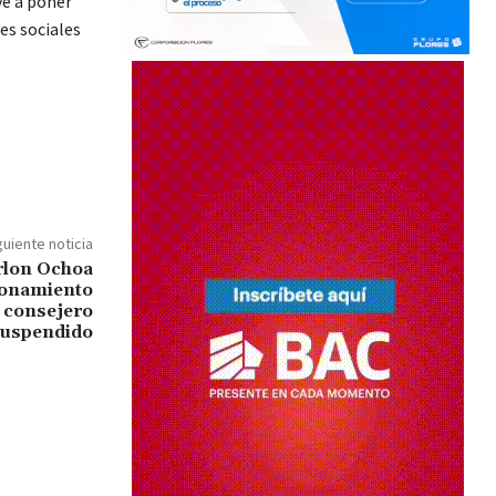
ve a poner
des sociales
guiente noticia
rlon Ochoa
sonamiento
l consejero
uspendido