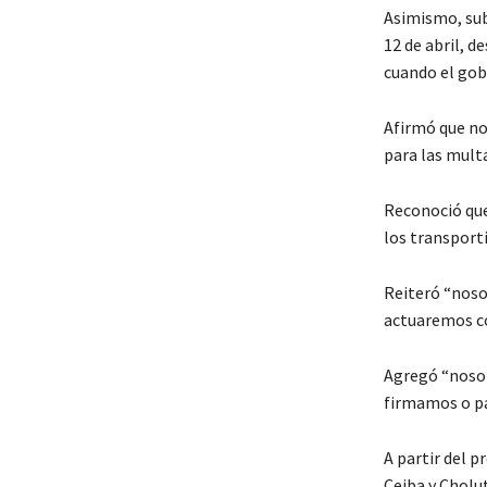
Asimismo, sub
12 de abril, d
cuando el gobi
Afirmó que no 
para las mult
Reconoció que 
los transporti
Reiteró “nosot
actuaremos co
Agregó “nosot
firmamos o p
A partir del p
Ceiba y Cholut