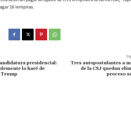
agar 16 lempiras.
Si
candidatura presidencial:
Tres autopostulantes a m
lemente lo haré de
de la CSJ quedan eli
o Trump
proceso s