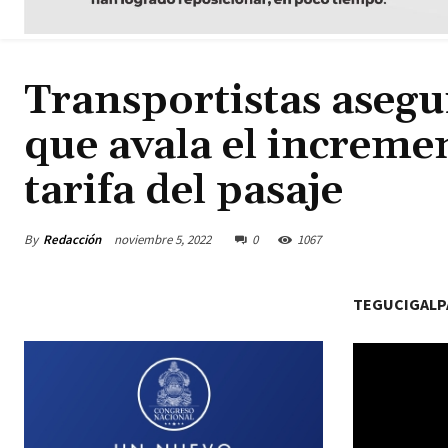
Transportistas asegu
que avala el incremen
tarifa del pasaje
By
Redacción
noviembre 5, 2022
0
1067
TEGUCIGALP