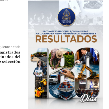
guiente noticia
agistrados
minados del
e selección