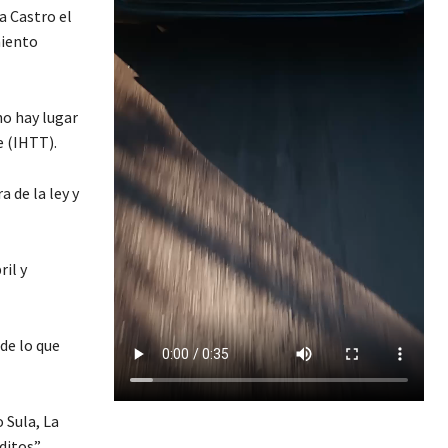
a Castro el
miento
 no hay lugar
e (IHTT).
 de la ley y
il y
de lo que
 Sula, La
iditos”