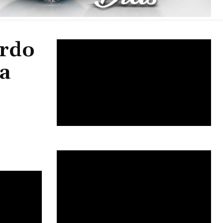
erdo
la