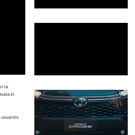
r la
avala el
s usuarios