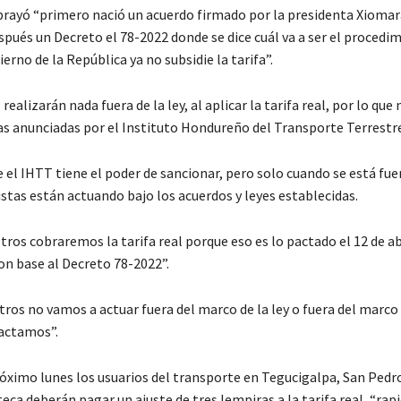
rayó “primero nació un acuerdo firmado por la presidenta Xiomar
espués un Decreto el 78-2022 donde se dice cuál va a ser el procedi
erno de la República ya no subsidie la tarifa”.
realizarán nada fuera de la ley, al aplicar la tarifa real, por lo que
as anunciadas por el Instituto Hondureño del Transporte Terrestr
el IHTT tiene el poder de sancionar, pero solo cuando se está fuera
stas están actuando bajo los acuerdos y leyes establecidas.
ros cobraremos la tarifa real porque eso es lo pactado el 12 de abr
n base al Decreto 78-2022”.
ros no vamos a actuar fuera del marco de la ley o fuera del marco 
actamos”.
róximo lunes los usuarios del transporte en Tegucigalpa, San Pedro
eca deberán pagar un ajuste de tres lempiras a la tarifa real, “rap