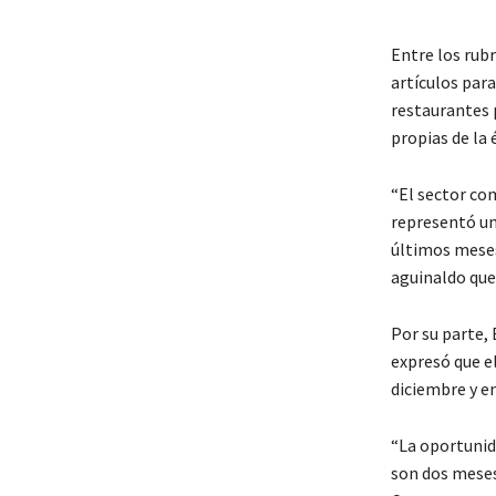
Entre los rub
artículos par
restaurantes 
propias de la 
“El sector co
representó un 
últimos meses 
aguinaldo que
Por su parte,
expresó que e
diciembre y e
“La oportunid
son dos meses.