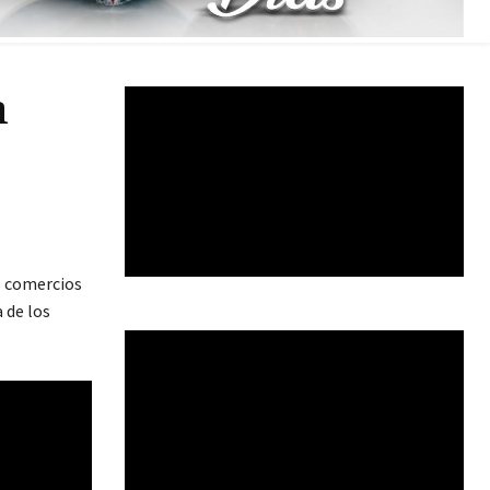
n
s comercios
 de los