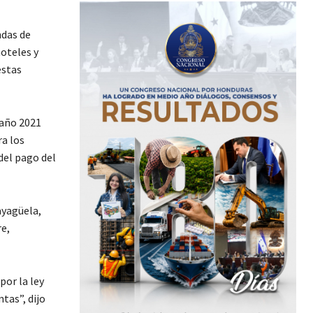
ndas de
oteles y
estas
 año 2021
ra los
del pago del
ayagüela,
e,
por la ley
tas”, dijo