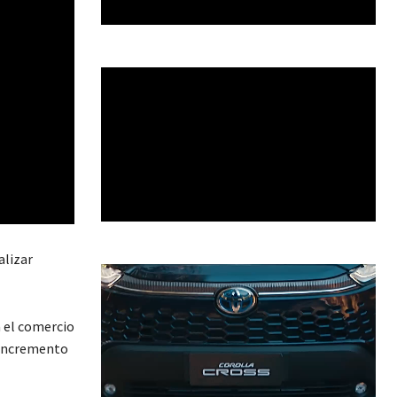
alizar
a el comercio
l incremento