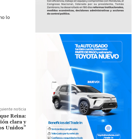
mo lo
guiente noticia
ique Reina:
ón clara y
os Unidos”