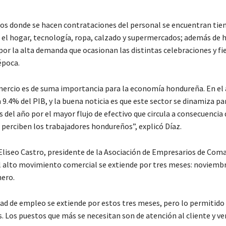
ros donde se hacen contrataciones del personal se encuentran tie
a el hogar, tecnología, ropa, calzado y supermercados; además de h
por la alta demanda que ocasionan las distintas celebraciones y fi
época.
mercio es de suma importancia para la economía hondureña. En el
9.4% del PIB, y la buena noticia es que este sector se dinamiza pa
del año por el mayor flujo de efectivo que circula a consecuencia 
 perciben los trabajadores hondureños”, explicó Díaz.
 Eliseo Castro, presidente de la Asociación de Empresarios de Com
l alto movimiento comercial se extiende por tres meses: noviembr
nero.
ad de empleo se extiende por estos tres meses, pero lo permitido 
 Los puestos que más se necesitan son de atención al cliente y ven