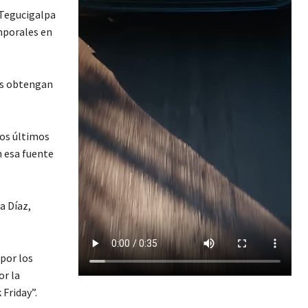
 Tegucigalpa
mporales en
es obtengan
los últimos
 esa fuente
a Díaz,
por los
or la
Friday”.