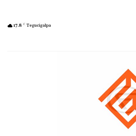
17.8
C
Tegucigalpa