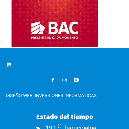
DISEÑO WEB:
INVERSIONES INFORMATICAS
Estado del tiempo
C
19.1
Tegucigalpa