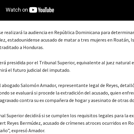
se realizará la audiencia en República Dominicana para determinará
z, estadounidense acusado de matar a tres mujeres en Roatán, Isl
xtraditado a Honduras.
erá presidida por el Tribunal Superior, equivalente al juez natural
irá el futuro judicial del imputado.
el abogado Salomón Amador, representante legal de Reyes, detalló
ondo se evaluará si procede la extradición del acusado, quien enfr
 agravado contra su ex compañera de hogar y asesinato de otras do
nal Superior decidirá si se cumplen los requisitos legales para la e
bert Reyes Bermúdez, acusado de crímenes atroces ocurridos en R
 año”, expresó Amador.