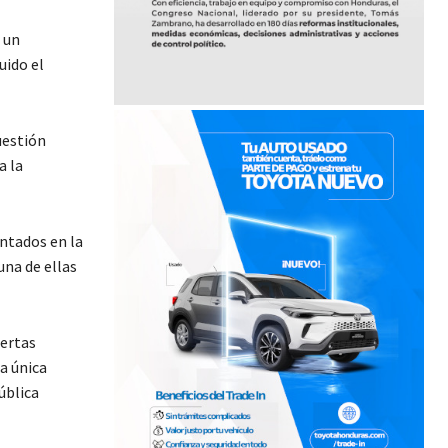
 un
uido el
uestión
a la
ntados en la
una de ellas
uertas
a única
ública