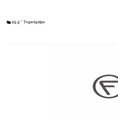
25.3
C
Tegucigalpa