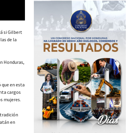
 si Gilbert
as de la
 en Honduras,
 que en esta
enta cargos
s mujeres.
xtradición
oatán en