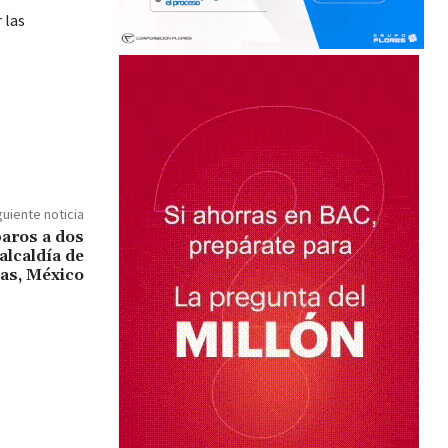
 las
guiente noticia
aros a dos
alcaldía de
as, México