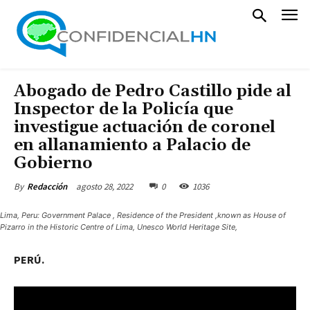
Abogado de Pedro Castillo pide al
Inspector de la Policía que
investigue actuación de coronel
en allanamiento a Palacio de
Gobierno
agosto 28, 2022
0
1036
By
Redacción
Lima, Peru: Government Palace , Residence of the President ,known as House of
Pizarro in the Historic Centre of Lima, Unesco World Heritage Site,
PERÚ.