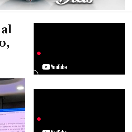
 al
o,