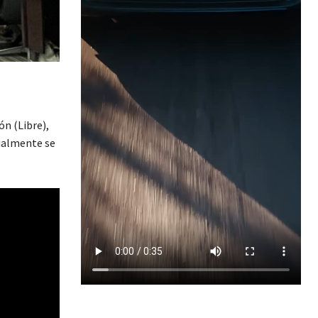
n (Libre),
cialmente se