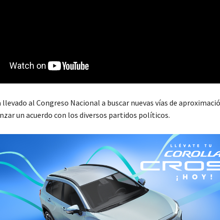
a llevado al Congreso Nacional a buscar nuevas vías de aproximació
zar un acuerdo con los diversos partidos políticos.