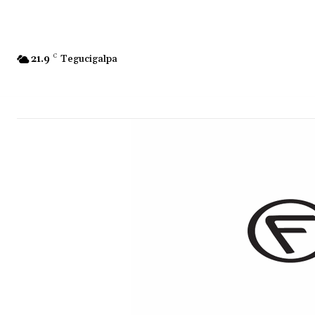
21.9
C
Tegucigalpa