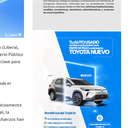
 (Liberal,
terio Público
 clave para
sde el
itativamente
l, la
esfuerzos han