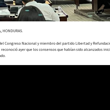
, HONDURAS.
 del Congreso Nacional y miembro del partido Libertad y Refundació
, reconoció ayer que los consensos que habían sido alcanzados ini
ado.