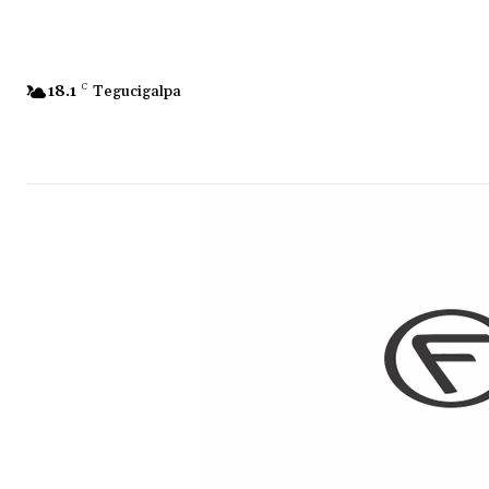
18.1
C
Tegucigalpa