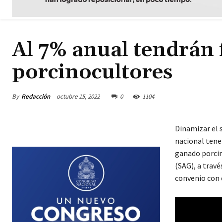
Al 7% anual tendrán
porcinocultores
By
Redacción
octubre 15, 2022
0
1104
Dinamizar el 
nacional tene
ganado porcino
(SAG), a travé
convenio con 