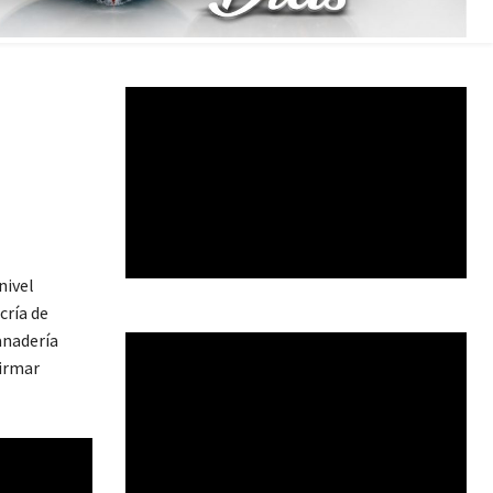
nivel
cría de
anadería
firmar