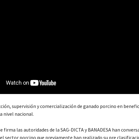
cción, supervisión y comercialización de ganado porcino en benefic
a nivel nacional.
de firma las autoridades de la SAG-DICTA y BANADESA han convers
el sector porcino que previamente han realizado su pre clasificac