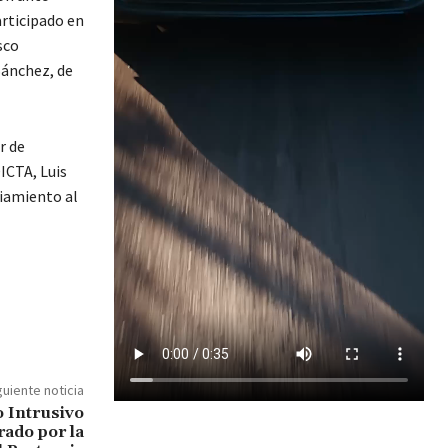
rticipado en
sco
Sánchez, de
r de
ICTA, Luis
ciamiento al
guiente noticia
 Intrusivo
ado por la