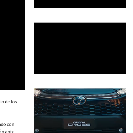
io de los
ado con
ión ante