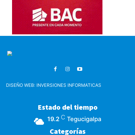
DISEÑO WEB:
INVERSIONES INFORMATICAS
Estado del tiempo
C
19.2
Tegucigalpa
Categorías