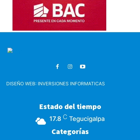
DISEÑO WEB:
INVERSIONES INFORMATICAS
Estado del tiempo
C
17.8
Tegucigalpa
Categorías