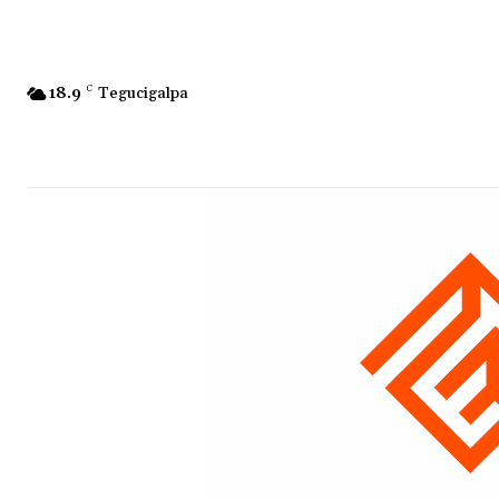
18.9
C
Tegucigalpa