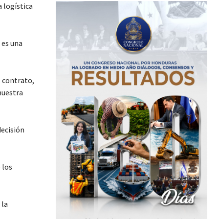
 logística
 es una
l contrato,
nuestra
decisión
 los
 la