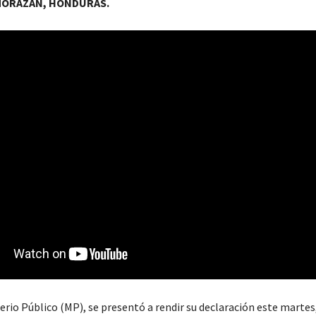
MORAZÁN, HONDURAS.
erio Público (MP), se presentó a rendir su declaración este martes,