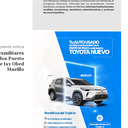
guiente noticia
exmilitares
los Puerto
e Isy Obed
Murillo