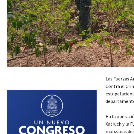
Las Fuerzas A
Contra el Cri
estupefacient
departamento
En la operaci
Xatruch y la 
manzanas de s