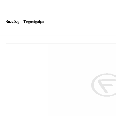
20.3
C
Tegucigalpa