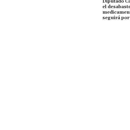
Diputado C
el desabast
medicamento
seguirá po