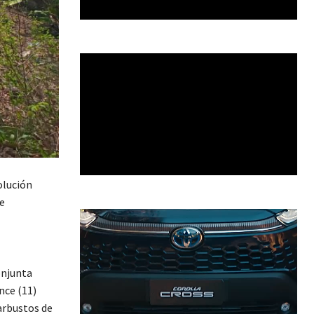
olución
e
onjunta
nce (11)
arbustos de