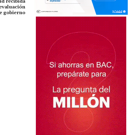
ud recibida
 evaluación
e gobierno