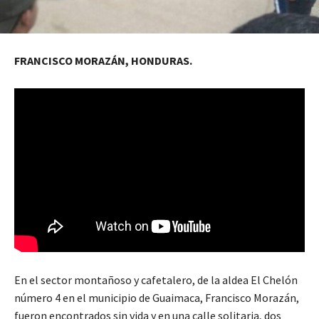
FRANCISCO MORAZÁN, HONDURAS.
En el sector montañoso y cafetalero, de la aldea El Chelón
número 4 en el municipio de Guaimaca, Francisco Morazán,
fueron encontrados sin vida y en una calle solitaria, dos