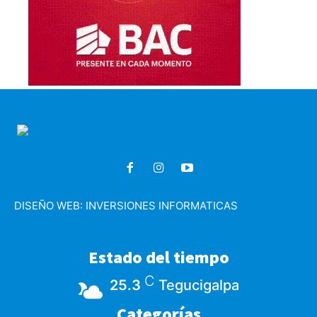
DISEÑO WEB:
INVERSIONES INFORMATICAS
Estado del tiempo
C
25.3
Tegucigalpa
Categorías