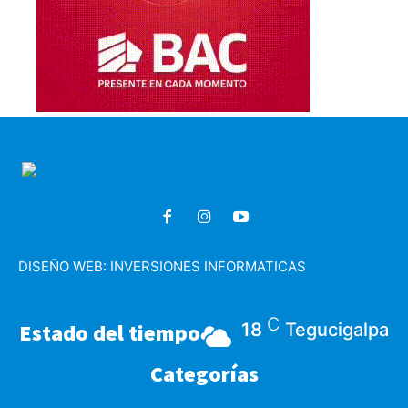
DISEÑO WEB:
INVERSIONES INFORMATICAS
C
Estado del tiempo
18
Tegucigalpa
Categorías