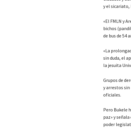
y el sicariato
«El FMLN y Are
bichos (pandil
de bus de 54 a
«La prolongad
sin duda, el a
la jesuita Un
Grupos de der
y arrestos sin
oficiales.
Pero Bukele h
paz» y señala 
poder legislat