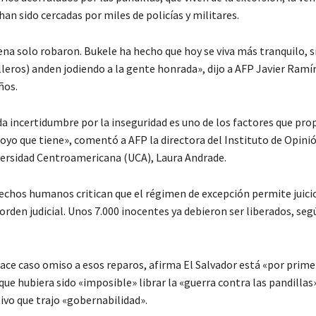
, han sido cercadas por miles de policías y militares.
na solo robaron. Bukele ha hecho que hoy se viva más tranquilo, s
leros) anden jodiendo a la gente honrada», dijo a AFP Javier Ramí
ños.
a incertidumbre por la inseguridad es uno de los factores que pro
poyo que tiene», comentó a AFP la directora del Instituto de Opini
iversidad Centroamericana (UCA), Laura Andrade.
echos humanos critican que el régimen de excepción permite juici
 orden judicial. Unos 7.000 inocentes ya debieron ser liberados, se
ace caso omiso a esos reparos, afirma El Salvador está «por prime
que hubiera sido «imposible» librar la «guerra contra las pandillas»
ivo que trajo «gobernabilidad».