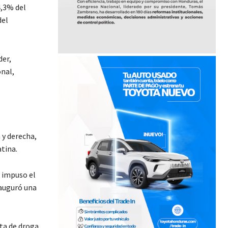
4,3% del
del
der,
onal,
 y derecha,
tina.
e impuso el
nauguró una
nta de droga