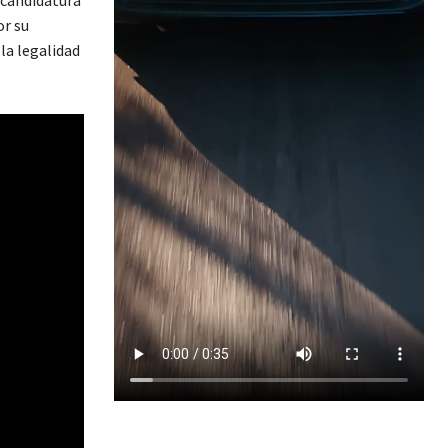
or su
la legalidad