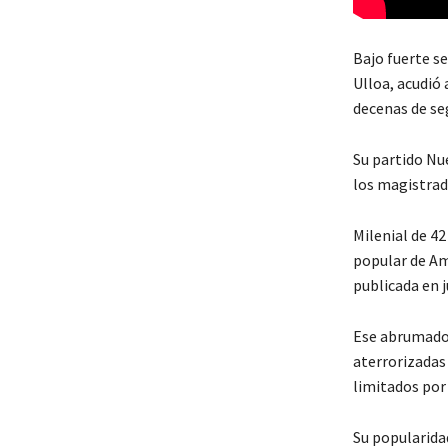
Bajo fuerte s
Ulloa, acudió 
decenas de seg
Su partido Nue
los magistrado
Milenial de 42
popular de Am
publicada en 
Ese abrumador
aterrorizadas
limitados por 
Su popularidad