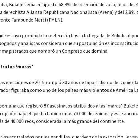
dia, Bukele tenía en agosto 68,4% de intención de voto, lejos del 
la derechista Alianza Republicana Nacionalista (Arena) y del 2,8% 
Frente Farabundo Martí (FMLN).
de estuvo prohibida la reelección hasta la llegada de Bukele al po
bogados y analistas consideran que su postulación es inconstituci
r magistrados que nombró un Congreso que domina.
tra las ‘maras’
las elecciones de 2019 rompió 30 años de bipartidismo de izquierda
vador figuraba como uno de los países más violentos de América La
 semana que registró 87 asesinatos atribuidos a las ‘maras’, Bukel
cepción bajo el que ha habido unos 73.000 detenidos, y este año i
ás de 40.000 reos, considerada la más grande del continente.
rios acorralados por las pandillas, que viven de la extorsión, la ve