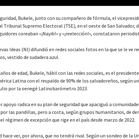
eguridad, Bukele, junto con su compañero de fórmula, el vicepresid
al Tribunal Supremo Electoral (TSE), en el oeste de San Salvador, 
uidores coreaban «¡Nayib!» y «¡reelección!», constataron periodist
vas Ideas (NI) difundió en redes sociales fotos en la que se le ve r
s, vestido de sudadera azul.
 años de edad, Bukele, hábil con las redes sociales, es el president
érica Latina con el respaldo de 90% de los salvadoreños, según u
julio por la oenegé Latinobarómetro 2023.
 apoyo radica en su plan de seguridad que apaciguó a comunidade
 por las pandillas, pero a costa, según grupos humanitarios, de de
el régimen de excepción que rige en el país desde marzo de 2022.
 hace ver, por ahora, que no tendrá rival. Según un sondeo de la U