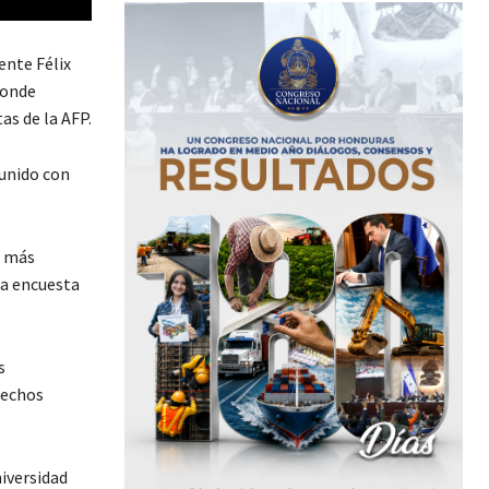
ente Félix
donde
as de la AFP.
eunido con
e más
na encuesta
s
rechos
niversidad