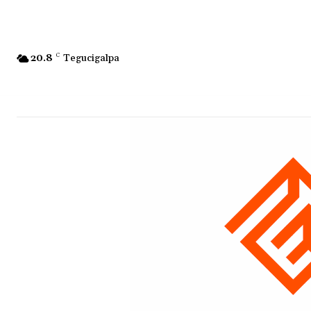
20.8
C
Tegucigalpa