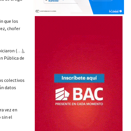
in que los
rez, chofer
piciaron (…),
ón Pública de
os colectivos
gún datos
ra vez en
 sin el