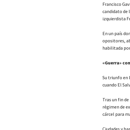
Francisco Gavi
candidato de 
izquierdista 
En un país don
opositores, a
habilitada po
«Guerra» con
Su triunfo en 
cuando El Sal
Tras un fin de
régimen de ex
cárcel para m
Ciudades y bar