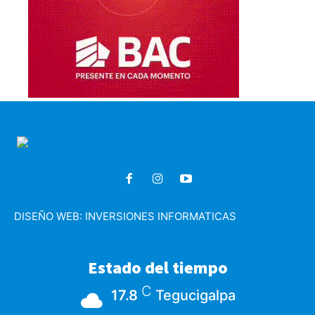
DISEÑO WEB:
INVERSIONES INFORMATICAS
Estado del tiempo
C
17.8
Tegucigalpa