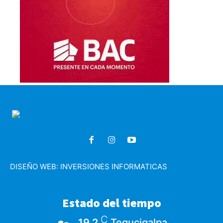
DISEÑO WEB:
INVERSIONES INFORMATICAS
Estado del tiempo
C
19.2
Tegucigalpa