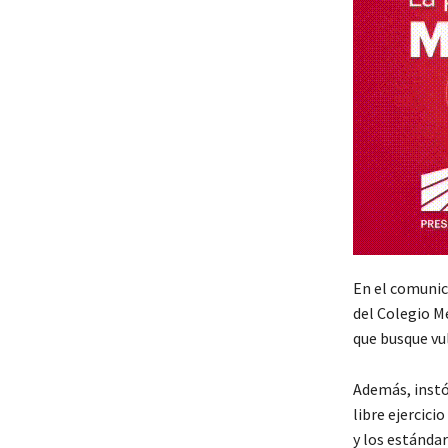
En el comunica
del Colegio M
que busque vul
Además, instó
libre ejercici
y los estánda