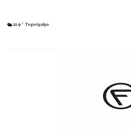
21.9
C
Tegucigalpa