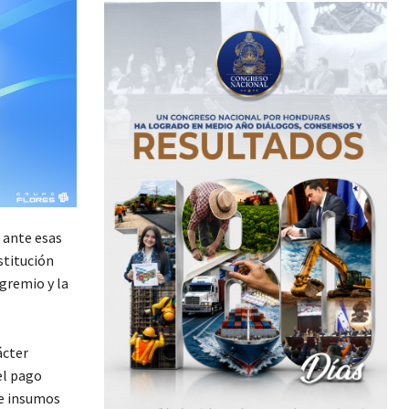
 ante esas
stitución
gremio y la
ácter
el pago
e insumos