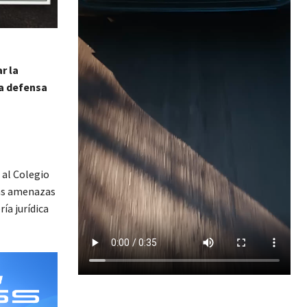
r la
la defensa
 al Colegio
las amenazas
ía jurídica