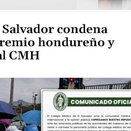
l Salvador condena
gremio hondureño y
 al CMH