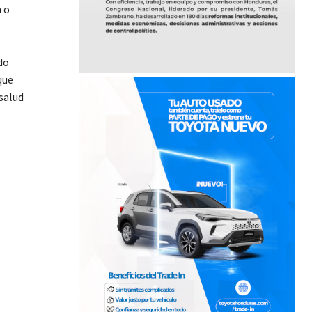
n o
do
que
salud