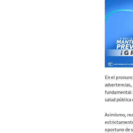
En el pronunc
advertencias,
fundamental p
salud pública 
Asimismo, rea
estrictamente
oportuno de 