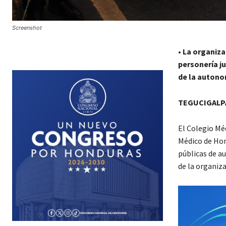
Screenshot
•
La organiza
personería j
de la autonom
TEGUCIGALPA
El Colegio Mé
Médico de Hon
públicas de au
de la organiz