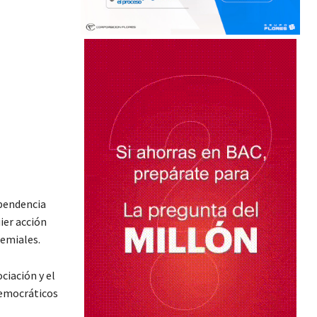
ependencia
ier acción
remiales.
ciación y el
 democráticos