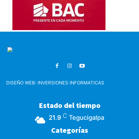
DISEÑO WEB:
INVERSIONES INFORMATICAS
Estado del tiempo
C
21.9
Tegucigalpa
Categorías