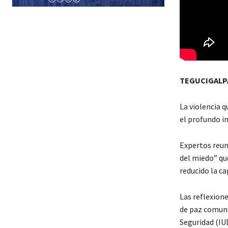
TEGUCIGALPA
La violencia q
el profundo i
Expertos reuni
del miedo” que
reducido la c
Las reflexion
de paz comuni
Seguridad (IU