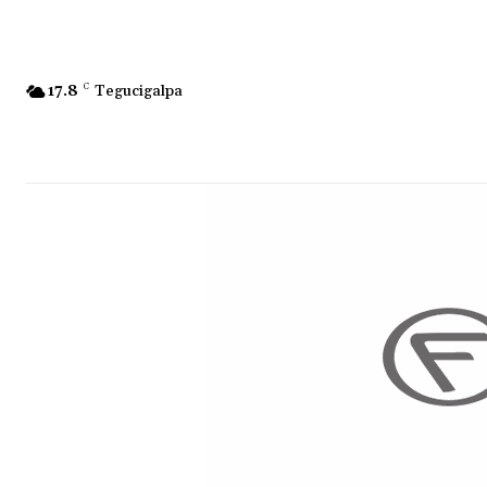
17.8
C
Tegucigalpa