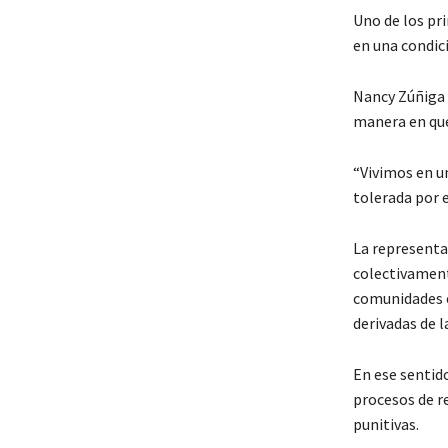
Uno de los pri
en una condic
Nancy Zúñiga 
manera en que
“Vivimos en u
tolerada por e
La representa
colectivament
comunidades e
derivadas de l
En ese sentido
procesos de r
punitivas.