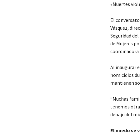
«Muertes viol
El conversato
Vásquez, dire
Seguridad del 
de Mujeres por
coordinadora 
Al inaugurar 
homicidios du
mantienen so
“Muchas famil
tenemos otra 
debajo del mi
El miedo se v