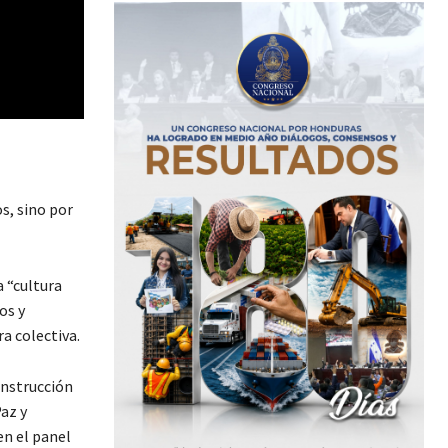
s, sino por
a “cultura
os y
a colectiva.
onstrucción
az y
n el panel