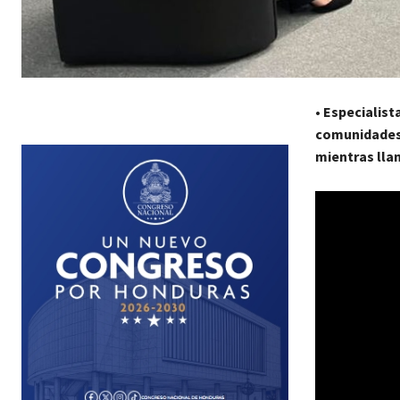
•
Especialist
comunidades, 
mientras llam