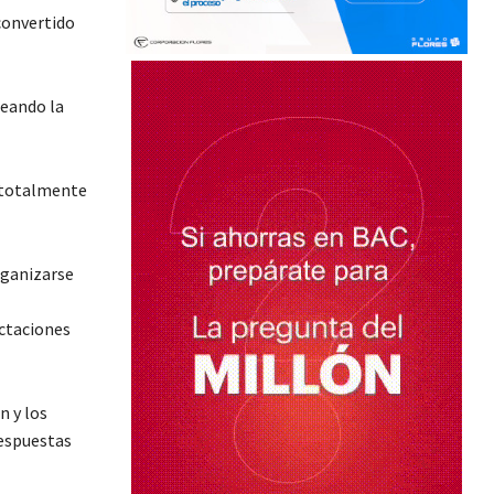
convertido
deando la
, totalmente
rganizarse
ectaciones
n y los
respuestas