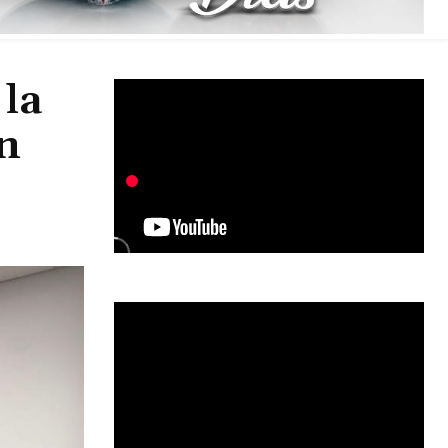
 la
en