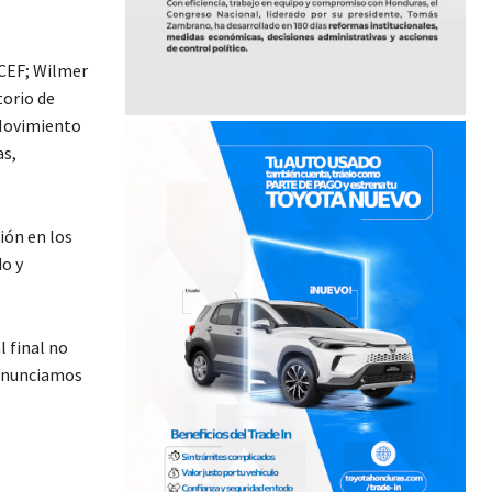
ICEF; Wilmer
torio de
 Movimiento
as,
ión en los
o y
 final no
denunciamos