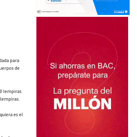
rdada para
cuerpos de
00 lempiras
 lempiras.
quiera es el