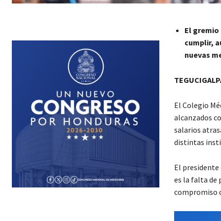
El gremio 
cumplir, a
nuevas me
TEGUCIGALPA
El Colegio Mé
alcanzados co
salarios atras
distintas inst
El presidente
es la falta de
compromiso de