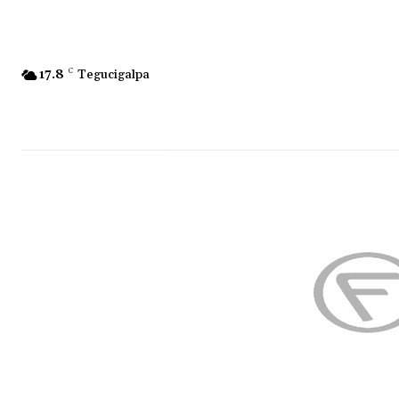
17.8
C
Tegucigalpa