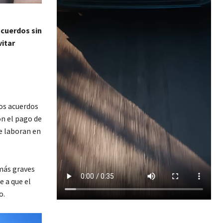
acuerdos sin
vitar
os acuerdos
n el pago de
ue laboran en
más graves
e a que el
o.