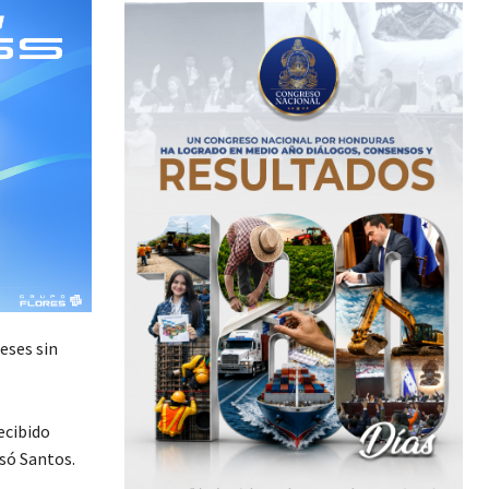
eses sin
ecibido
esó Santos.