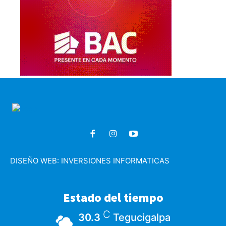
DISEÑO WEB:
INVERSIONES INFORMATICAS
Estado del tiempo
C
30.3
Tegucigalpa