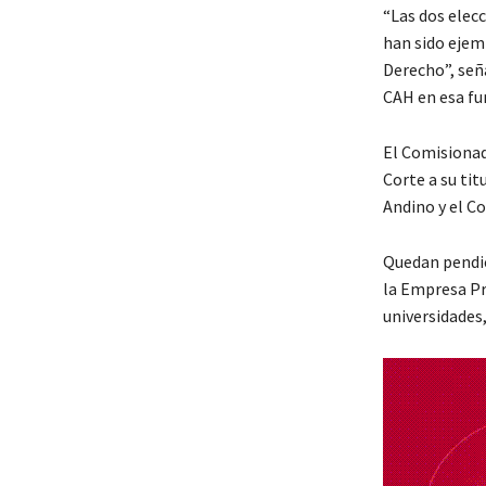
“Las dos elec
han sido ejem
Derecho”, señ
CAH en esa fu
El Comisionad
Corte a su tit
Andino y el C
Quedan pendie
la Empresa Pri
universidades