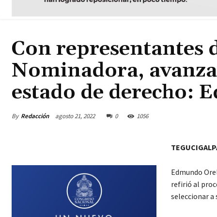
Con representantes d
Nominadora, avanza 
estado de derecho: 
By
Redacción
agosto 21, 2022
0
1056
TEGUCIGALP
Edmundo Orell
refirió al pr
seleccionar a