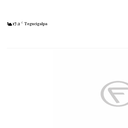
17.2
C
Tegucigalpa