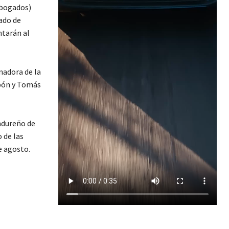
Abogados)
ado de
ntarán al
adora de la
ubón y Tomás
ndureño de
 de las
e agosto.