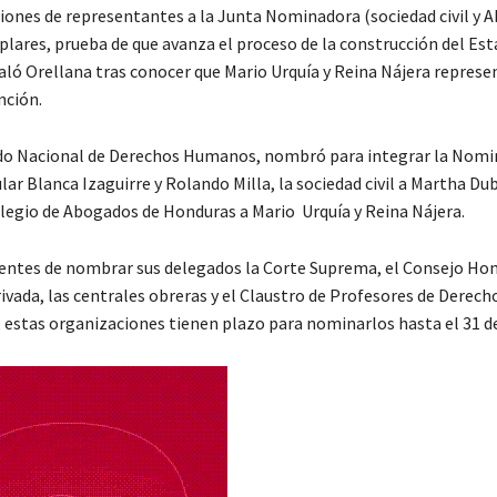
ciones de representantes a la Junta Nominadora (sociedad civil y 
plares, prueba de que avanza el proceso de la construcción del Est
aló Orellana tras conocer que Mario Urquía y Reina Nájera represe
nción.
o Nacional de Derechos Humanos, nombró para integrar la Nomin
ular Blanca Izaguirre y Rolando Milla, la sociedad civil a Martha D
olegio de Abogados de Honduras a Mario Urquía y Reina Nájera.
ntes de nombrar sus delegados la Corte Suprema, el Consejo Ho
vada, las centrales obreras y el Claustro de Profesores de Derecho
, estas organizaciones tienen plazo para nominarlos hasta el 31 d