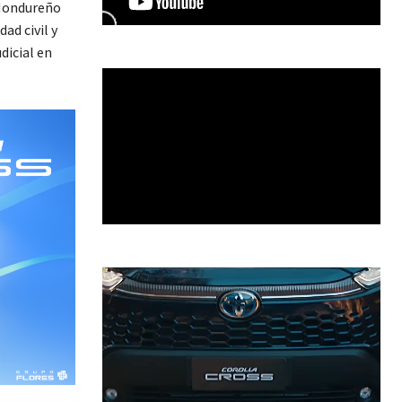
 Hondureño
ad civil y
dicial en