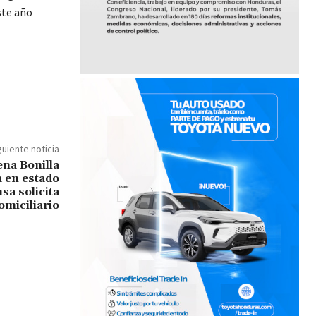
ste año
guiente noticia
na Bonilla
a en estado
nsa solicita
omiciliario