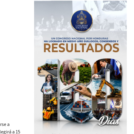
rse a
legirá a 15