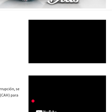
rrupción, se
 (CAH) para