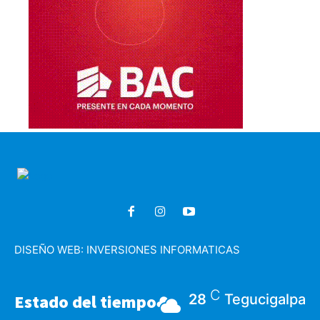
DISEÑO WEB:
INVERSIONES INFORMATICAS
C
Estado del tiempo
28
Tegucigalpa