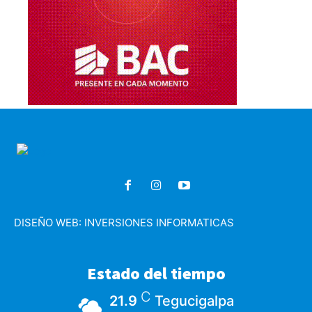
DISEÑO WEB:
INVERSIONES INFORMATICAS
Estado del tiempo
C
21.9
Tegucigalpa