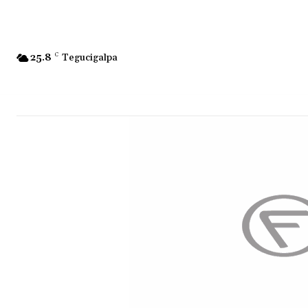
25.8
C
Tegucigalpa