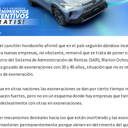
el canciller hondureño afirmó que en el país seguirán dándose inc
ra nuevas empresas, no obstante, remarcó que se trata de poner 
nistro del Sistema de Administración de Rentas (SAR), Marlon Ochoa
a gozado de exoneraciones con 30 y 40 años, situación que no es re
s de exoneración.
que en otras naciones las exoneraciones se dan por cierto tiempo 
acen fuertes, pero no en un esquema donde hay empresas que tie
 deslealmente con otras en exoneraciones.
r mecanismos desleales hacia los que están invirtiendo y las exo
 mantener permanentemente porque vienen en detrimento del que