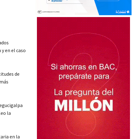
lados
 y en el caso
citudes de
 más
Tegucigalpa
eo la
aria en la