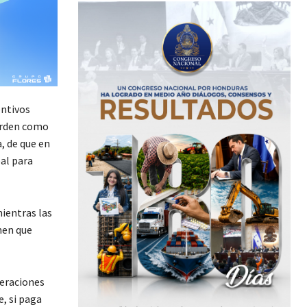
entivos
orden como
, de que en
al para
mientras las
nen que
neraciones
, si paga