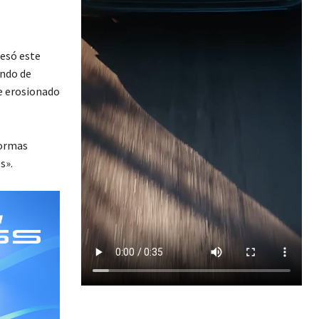
resó este
ando de
ue erosionado
normas
s».