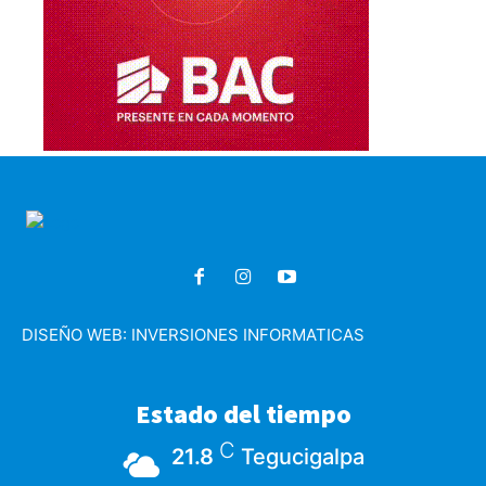
DISEÑO WEB:
INVERSIONES INFORMATICAS
Estado del tiempo
C
21.8
Tegucigalpa