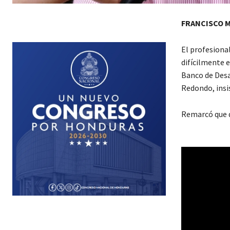
FRANCISCO 
El profesional
difícilmente 
Banco de Desar
Redondo, insi
Remarcó que de