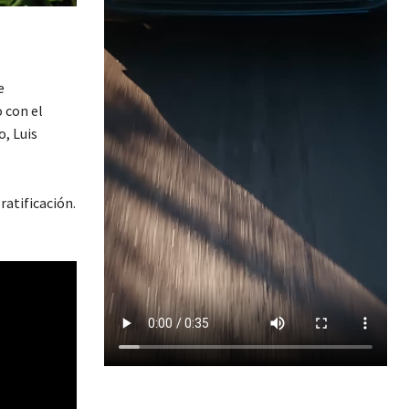
e
 con el
, Luis
ratificación.