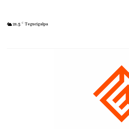
21.5
C
Tegucigalpa