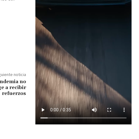
guiente noticia
andemia no
e a recibir
refuerzos