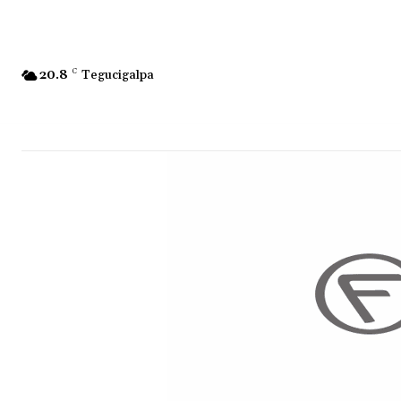
20.8
C
Tegucigalpa