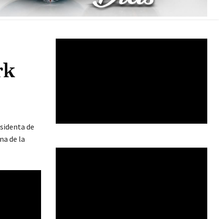
rk
esidenta de
na de la