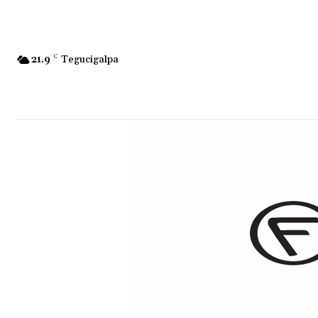
21.9
C
Tegucigalpa