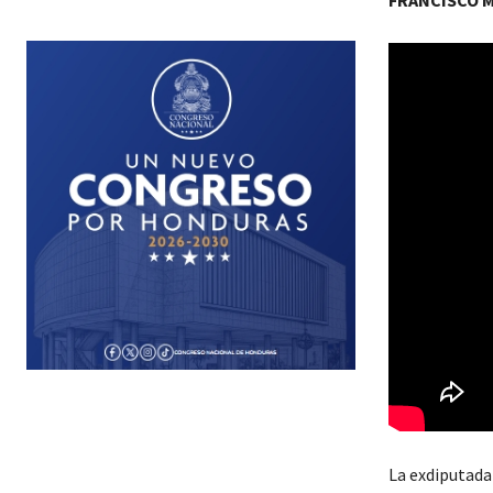
FRANCISCO 
La exdiputada 