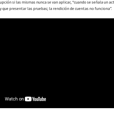
upción si las mismas nunca se van aplicar, “cuando se señala un ac
 que presentar las pruebas; la rendición de cuentas no funciona”.