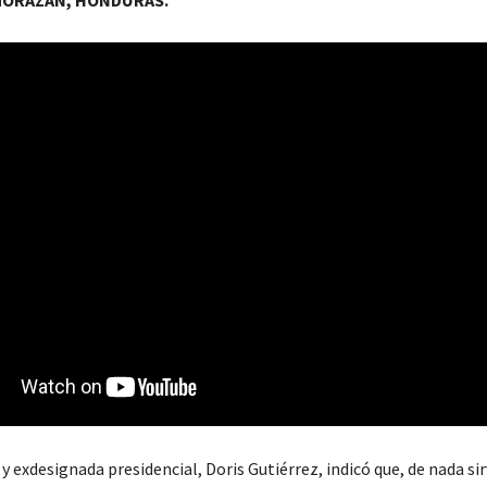
MORAZÁN, HONDURAS.
y exdesignada presidencial, Doris Gutiérrez, indicó que, de nada si