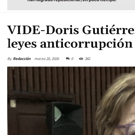
VIDE-Doris Gutiérre
leyes anticorrupción 
By
Redacción
marzo 20, 2026
0
382