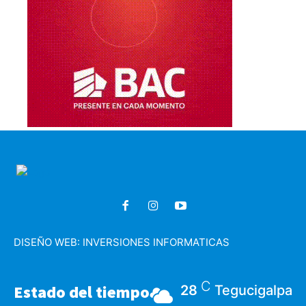
DISEÑO WEB:
INVERSIONES INFORMATICAS
C
Estado del tiempo
28
Tegucigalpa